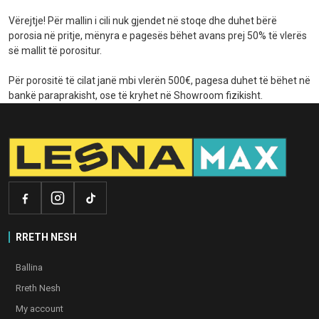
Vërejtje! Për mallin i cili nuk gjendet në stoqe dhe duhet bërë
porosia në pritje, mënyra e pagesës bëhet avans prej 50% të vlerës
së mallit të porositur.
Për porositë të cilat janë mbi vlerën 500€, pagesa duhet të bëhet në
bankë paraprakisht, ose të kryhet në Showroom fizikisht.
RRETH NESH
Ballina
Rreth Nesh
My account