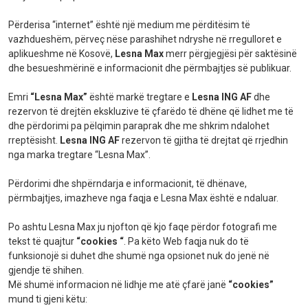
Përderisa “internet” është një medium me përditësim të
vazhdueshëm, përveç nëse parashihet ndryshe në rregulloret e
aplikueshme në Kosovë,
Lesna Max
merr përgjegjësi për saktësinë
dhe besueshmërinë e informacionit dhe përmbajtjes së publikuar.
Emri
“Lesna Max”
është markë tregtare e
Lesna ING AF
dhe
rezervon të drejtën ekskluzive të çfarëdo të dhëne që lidhet me të
dhe përdorimi pa pëlqimin paraprak dhe me shkrim ndalohet
rreptësisht.
Lesna ING AF
rezervon të gjitha të drejtat që rrjedhin
nga marka tregtare “Lesna Max”.
Përdorimi dhe shpërndarja e informacionit, të dhënave,
përmbajtjes, imazheve nga faqja e Lesna Max është e ndaluar.
Po ashtu Lesna Max ju njofton që kjo faqe përdor fotografi me
tekst të quajtur
“cookies “
. Pa këto Web faqja nuk do të
funksionojë si duhet dhe shumë nga opsionet nuk do jenë në
gjendje të shihen.
Më shumë informacion në lidhje me atë çfarë janë
“cookies”
mund ti gjeni
këtu: