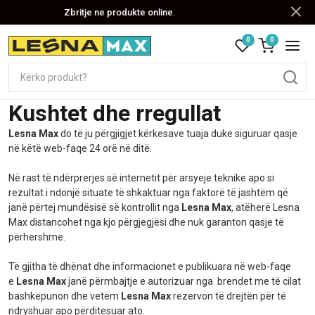
Zbritje ne produkte online.
0
0
Kushtet dhe rregullat
Lesna Max
do të ju përgjigjet kërkesave tuaja duke siguruar qasje
në këtë web-faqe 24 orë në ditë.
Në rast të ndërprerjes së internetit për arsyeje teknike apo si
rezultat i ndonjë situate të shkaktuar nga faktorë të jashtëm që
janë përtej mundësisë së kontrollit nga
Lesna Max
, atëherë Lesna
Max distancohet nga kjo përgjegjësi dhe nuk garanton qasje të
përhershme.
Të gjitha të dhënat dhe informacionet e publikuara në web-faqe
e
Lesna Max
janë përmbajtje e autorizuar nga brendet me të cilat
bashkëpunon dhe vetëm
Lesna Max
rezervon të drejtën për të
ndryshuar apo përditesuar ato.