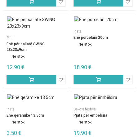
Pjata
Enë porcelani 20cm
Pjata
Enë për sallatë SWING
Në stok
23x23x9cm
Në stok
12.90
€
18.90
€
Pjata
Dekore festive
Enë qeramike 13.5cm
Pjata për ëmbëlsira
Në stok
Në stok
3.50
€
19.90
€