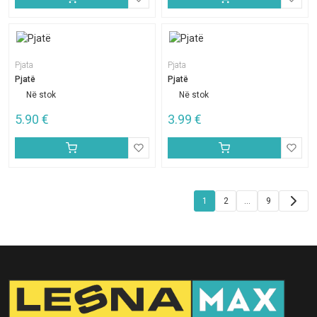
Pjata
Pjata
Pjatë
Pjatë
Në stok
Në stok
5.90
€
3.99
€
Faqosje
1
2
…
9
postimesh