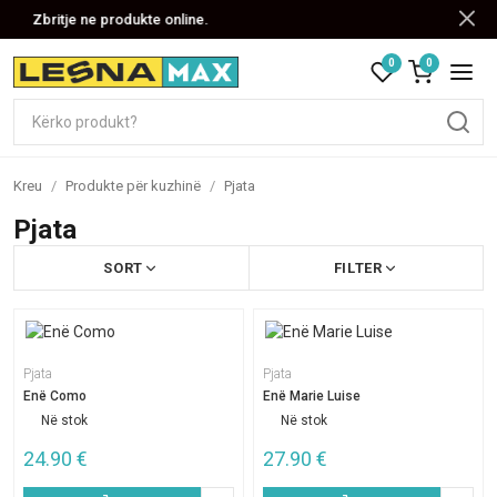
Zbritje ne produkte online.
0
0
Kreu
/
Produkte për kuzhinë
/
Pjata
Pjata
SORT
FILTER
Pjata
Pjata
Enë Como
Enë Marie Luise
Në stok
Në stok
24.90
€
27.90
€