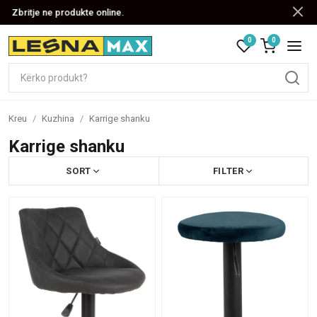
Zbritje ne produkte online.
0
0
Kreu
/
Kuzhina
/
Karrige shanku
Karrige shanku
SORT
FILTER