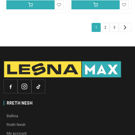
Faqosje
1
2
3
postimesh
RRETH NESH
Ballina
Rreth Nesh
My account