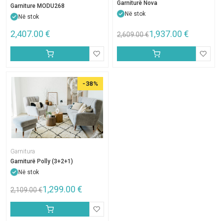
Garniturë Nova
Garniture MODU268
Në stok
Në stok
2,407.00
€
1,937.00
€
2,609.00
€
-38%
Garnitura
Garniturë Polly (3+2+1)
Në stok
1,299.00
€
2,109.00
€