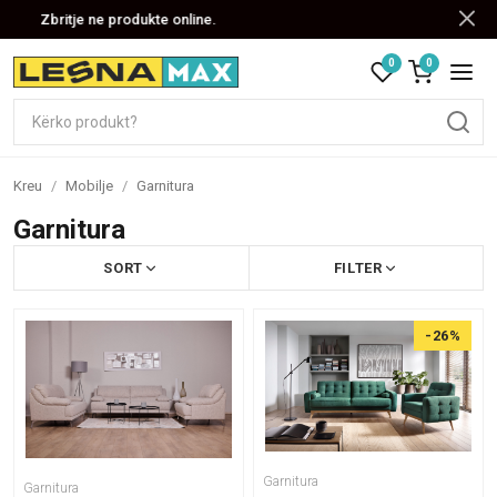
Zbritje ne produkte online.
0
0
Kreu
/
Mobilje
/
Garnitura
Garnitura
SORT
FILTER
-26%
Garnitura
Garnitura