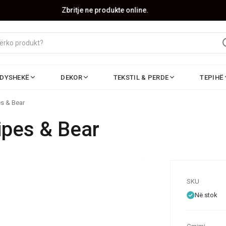
Zbritje ne produkte online.
DYSHEKË
DEKOR
TEKSTIL & PERDE
TEPIHË
es & Bear
ripes & Bear
SKU
Në stok