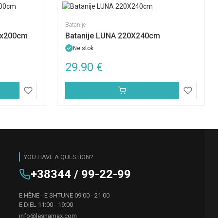
Batanije
0x200cm
Batanije LUNA 220X240cm
Në stok
29.90
€
YOU HAVE A QUESTION?
+38344 / 99-22-99
E HËNE - E SHTUNE 09:00 - 21:00
E DIEL 11:00 - 19:00
info@lesnamax.com