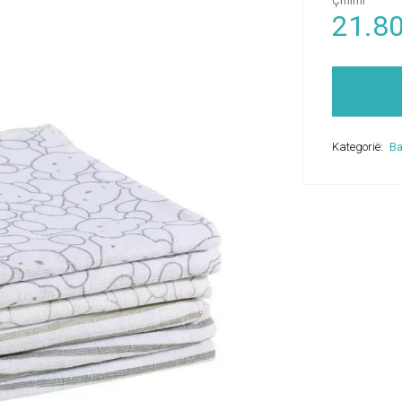
Çmimi
21.8
Kategorië:
Ba