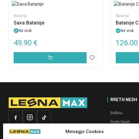
Batanije
Batanije
Sava Batanije
Batanije 
Në stok
Në stok
49.90
€
126.0
RRETH NESH
Ballina
Rreth Nesh
My account
Menagjo Cookies