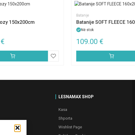
Batanije
Cozy 150x200cm
Batanije SOFT FLEECE 16
Në stok
0
€
109.00
€
LESNAMAX SHOP
Kasa
Shporta
Wishlist Page