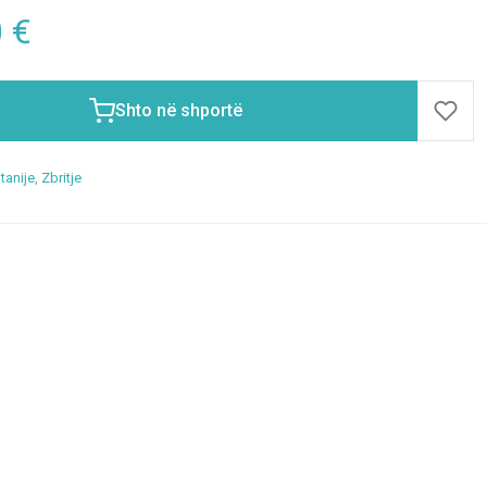
0
€
Shto në shportë
tanije
,
Zbritje