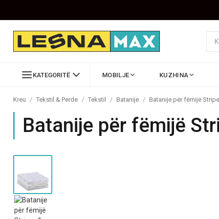
KATEGORITË
MOBILJE
KUZHINA
Kreu
/
Tekstil & Perde
/
Tekstil
/
Batanije
/
Batanije për fëmijë Strip
Batanije për fëmijë St