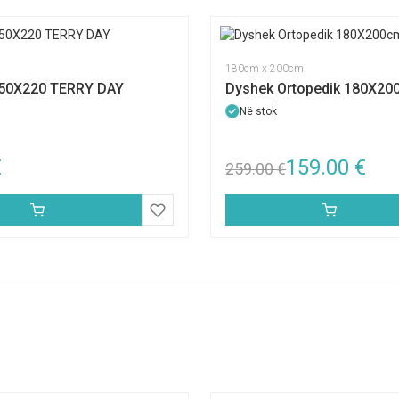
180cm x 200cm
150X220 TERRY DAY
Dyshek Ortopedik 180X20
Në stok
€
159.00
€
259.00
€