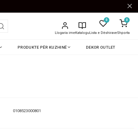
0
0
Llogaria ime
Katalogu
Lista e Dëshirave
Shporta
PRODUKTE PËR KUZHINË
DEKOR OUTLET
0108523000801