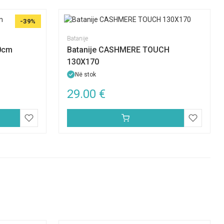
-39%
Batanije
0cm
Batanije CASHMERE TOUCH
130X170
Në stok
29.00
€