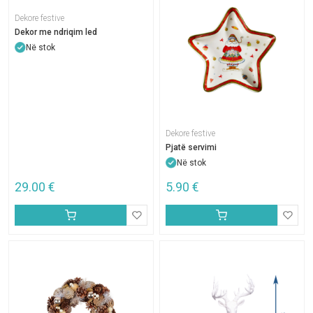
Dekore festive
Dekor me ndriqim led
Në stok
Dekore festive
Pjatë servimi
Në stok
29.00
€
5.90
€