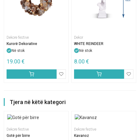
Dekore festive
Dekor
Kurorë Dekorative
WHITE REINDEER
Në stok
Në stok
19.00
€
8.00
€
Tjera në këtë kategori
Dekore festive
Dekore festive
Gotë për birre
Kavanoz