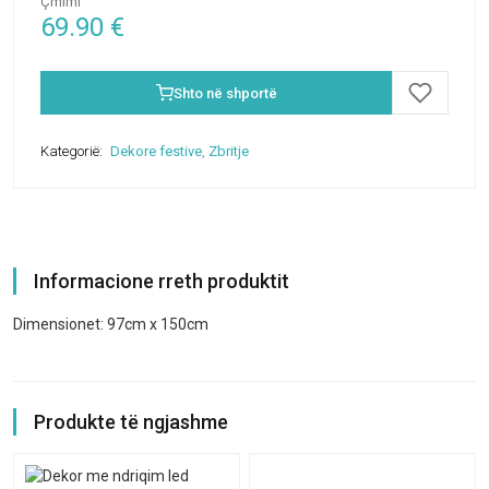
Çmimi
69.90
€
Shto në shportë
Kategorië:
Dekore festive
,
Zbritje
Informacione rreth produktit
Dimensionet: 97cm x 150cm
Produkte të ngjashme