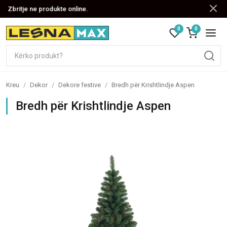
Zbritje ne produkte online.
0
0
Kreu
/
Dekor
/
Dekore festive
/
Bredh për Krishtlindje Aspen
Bredh për Krishtlindje Aspen