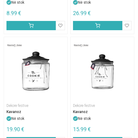
Në stok
Në stok
8.99
€
26.99
€
Dekore festive
Dekore festive
Kavanoz
Kavanoz
Në stok
Në stok
19.90
€
15.99
€