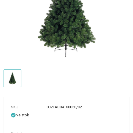
SKU
032FAB84160058/02
Në stok