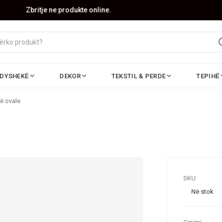
Zbritje ne produkte online.
DYSHEKË
DEKOR
TEKSTIL & PERDE
TEPIHË
ë ovale
SKU
Në stok