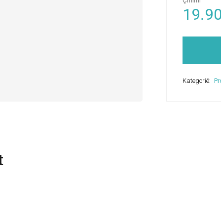
Çmimi
19.9
Kategorië:
Pr
t