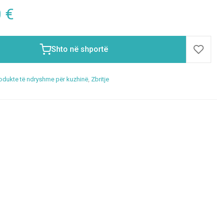
0
€
Shto në shportë
odukte të ndryshme për kuzhinë
,
Zbritje