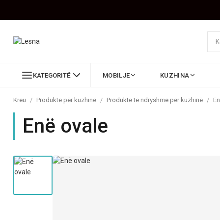
KATEGORITË
MOBILJE
KUZHINA
Kreu
/
Produkte për kuzhinë
/
Produkte të ndryshme për kuzhinë
/
En
Enë ovale