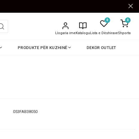
0
0
Llogaria ime
Katalogu
Lista e Dëshirave
Shporta
PRODUKTE PËR KUZHINË
DEKOR OUTLET
053FAB38050