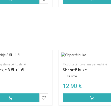
dryshme për kuzhinë
Produkte të ndryshme për kuzhinë
ekje 3.5L+1.6L
Shportë buke
Në stok
€
12.90
€