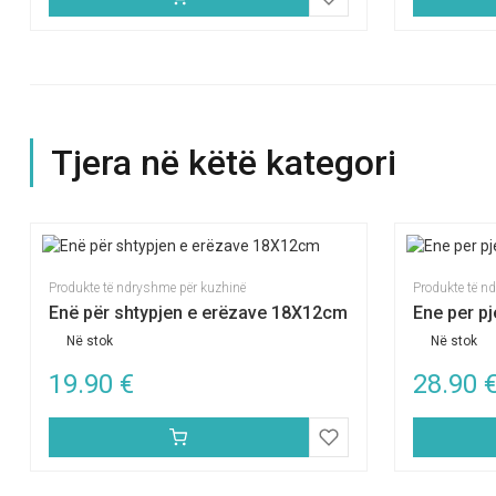
Tjera në këtë kategori
Produkte të ndryshme për kuzhinë
Produkte të n
Enë për shtypjen e erëzave 18X12cm
Ene per pj
Në stok
Në stok
19.90
€
28.90