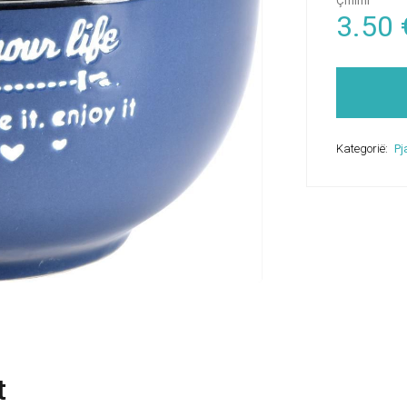
Çmimi
3.50
Kategorië:
Pj
t