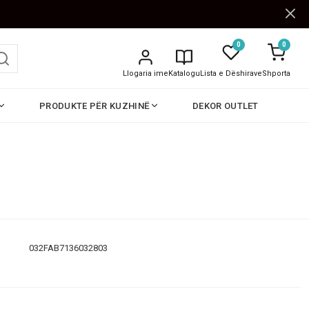
0
0
Llogaria ime
Katalogu
Lista e Dëshirave
Shporta
PRODUKTE PËR KUZHINË
DEKOR OUTLET
032FAB7136032803