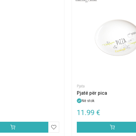
Pjata
Pjatë për pica
Në stok
11.99
€