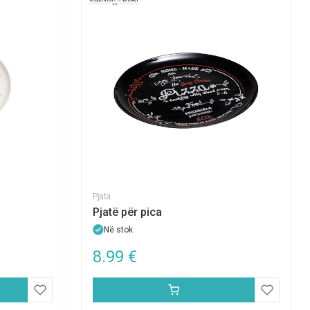
Pjata
Pjatë për pica
Në stok
8.99
€