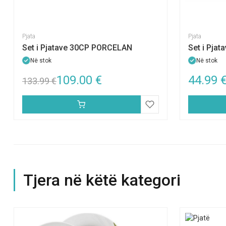
Pjata
Pjata
Set i Pjatave 30CP PORCELAN
Set i Pja
Në stok
Në stok
109.00
€
44.99
133.99
€
Tjera në këtë kategori