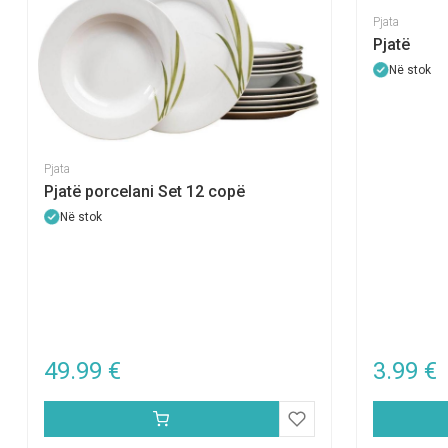
Pjata
Pjatë
Në stok
Pjata
Pjatë porcelani Set 12 copë
Në stok
49.99
€
3.99
€