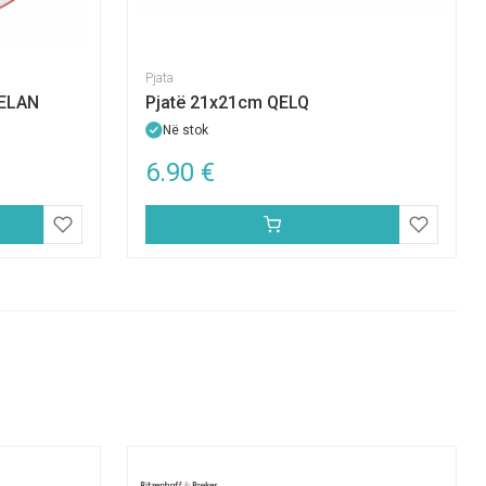
Pjata
CELAN
Pjatë 21x21cm QELQ
Në stok
6.90
€