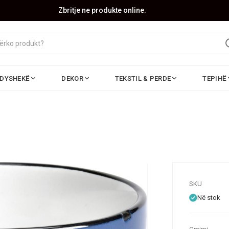
Zbritje ne produkte online.
DYSHEKË
DEKOR
TEKSTIL & PERDE
TEPIHË
SKU
Në stok