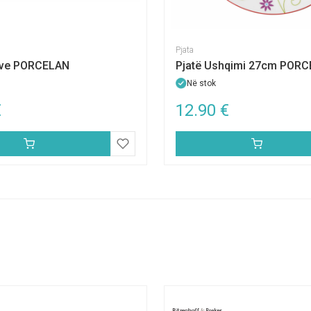
Pjata
tave PORCELAN
Pjatë Ushqimi 27cm POR
Në stok
€
12.90
€