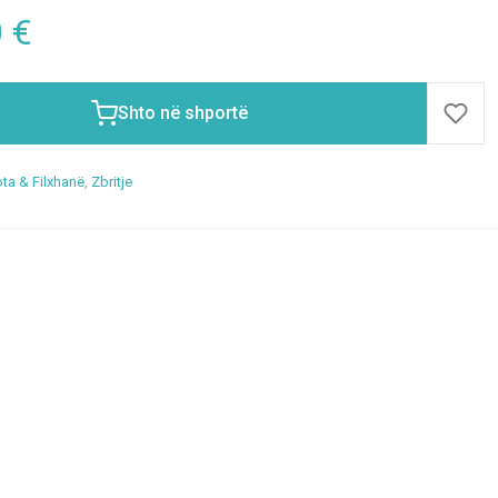
0
€
Shto në shportë
ta & Filxhanë
,
Zbritje