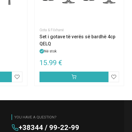
Gota & Filxhanë
Set i gotave të verës së bardhë 4cp
QELQ
Në stok
15.99
€
YOU HAVE A QUESTION?
+38344 / 99-22-99