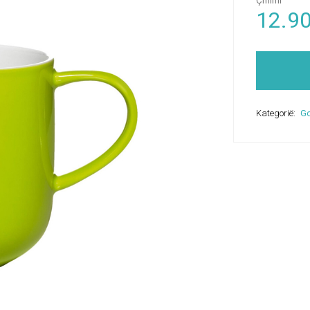
Çmimi
12.9
Kategorië:
Go