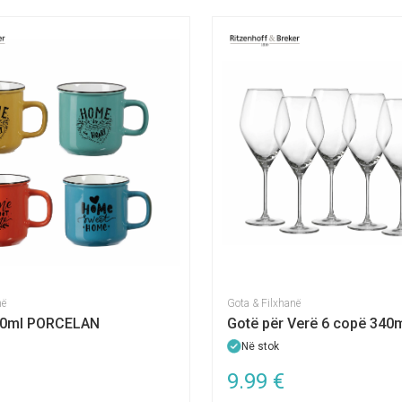
në
Gota & Filxhanë
420ml PORCELAN
Gotë për Verë 6 copë 340
Në stok
9.99
€