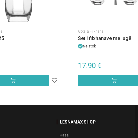
në
Gota & Filxhanë
25
Set i filxhanave me lugë
Në stok
17.90
€
LESNAMAX SHOP
Kasa