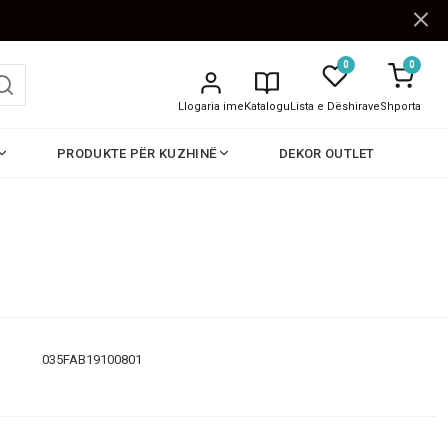
0
0
Llogaria ime
Katalogu
Lista e Dëshirave
Shporta
PRODUKTE PËR KUZHINË
DEKOR OUTLET
035FAB19100801