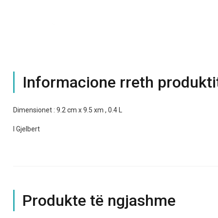
Informacione rreth produkti
Dimensionet : 9.2 cm x 9.5 xm , 0.4 L
I Gjelbert
Produkte të ngjashme