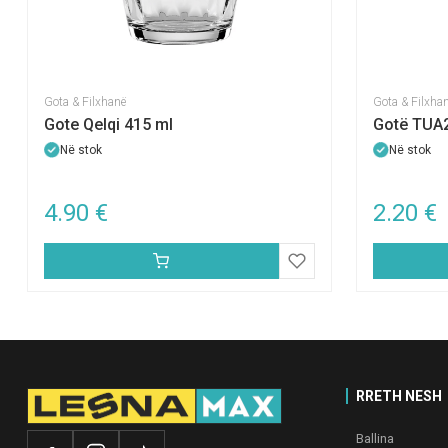
Gota & Filxhanë
Gota & Filxha
Gote Qelqi 415 ml
Gotë TUA
Në stok
Në stok
4.90
€
2.20
€
RRETH NESH
Ballina