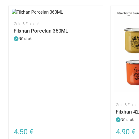
Gota & Filxhanë
Filxhan Porcelan 360ML
Në stok
Gota & Filxha
Filxhan 
Në stok
4.50
€
4.90
€