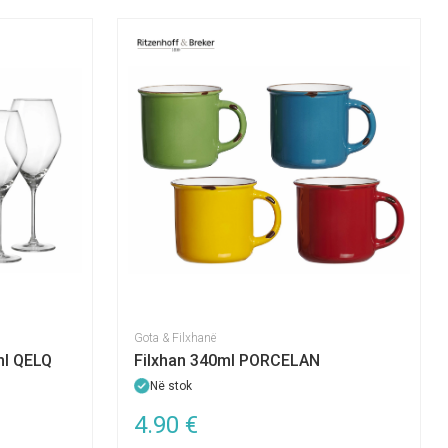
Gota & Filxhanë
ml QELQ
Filxhan 340ml PORCELAN
Në stok
4.90
€