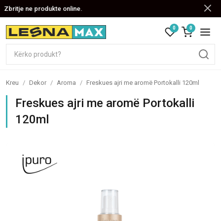
Zbritje ne produkte online.
0
0
Kreu
/
Dekor
/
Aroma
/
Freskues ajri me aromë Portokalli 120ml
Freskues ajri me aromë Portokalli
120ml