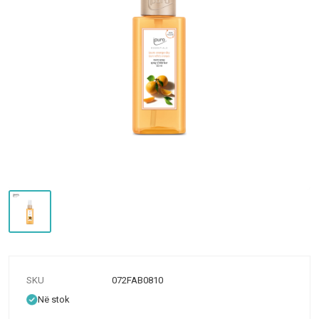
SKU
072FAB0810
Në stok