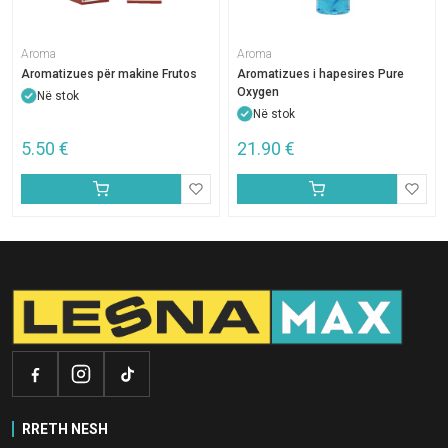
Aroma
Aroma
Aromatizues për makine Frutos
Aromatizues i hapesires Pure
Oxygen
Në stok
Në stok
5.50
€
21.90
€
RRETH NESH