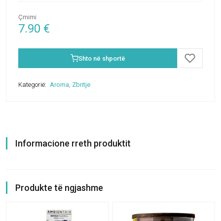
Çmimi
7.90
€
Shto në shportë
Kategorië:
Aroma
,
Zbritje
Informacione rreth produktit
Produkte të ngjashme