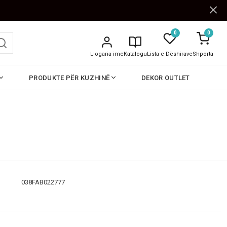
0
0
Llogaria ime
Katalogu
Lista e Dëshirave
Shporta
PRODUKTE PËR KUZHINË
DEKOR OUTLET
038FAB022777