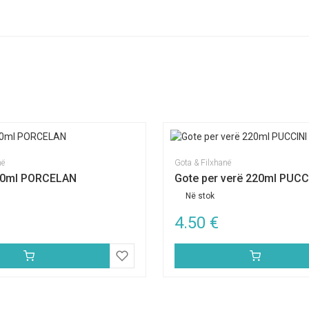
në
Gota & Filxhanë
310ml PORCELAN
Gote per verë 220ml PUCC
Në stok
4.50
€