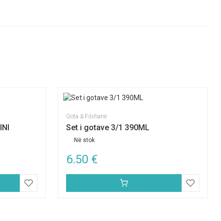
Gota & Filxhanë
INI
Set i gotave 3/1 390ML
Në stok
6.50
€