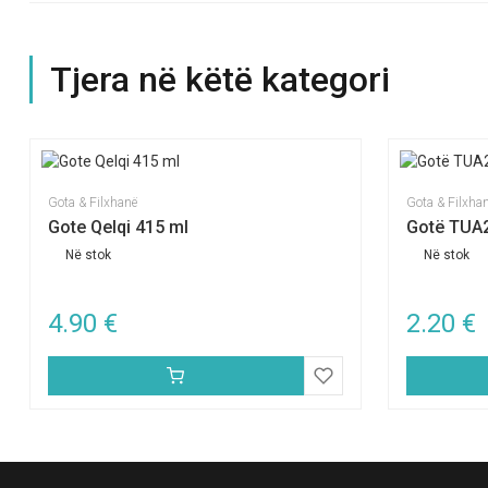
Tjera në këtë kategori
Gota & Filxhanë
Gota & Filxha
Gote Qelqi 415 ml
Gotë TUA
Në stok
Në stok
4.90
€
2.20
€