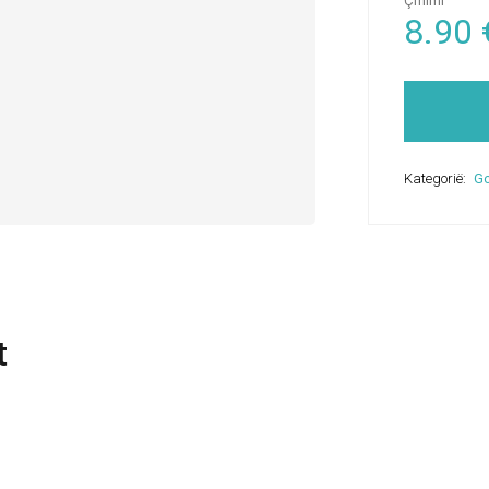
Çmimi
8.90
Kategorië:
Go
t