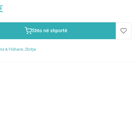
€
Shto në shportë
ta & Filxhanë
,
Zbritje