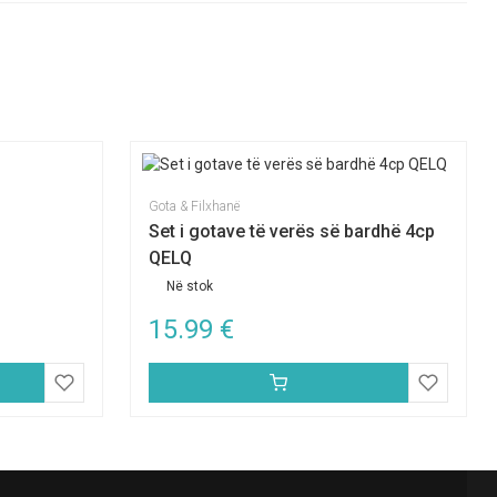
Gota & Filxhanë
Set i gotave të verës së bardhë 4cp
QELQ
Në stok
15.99
€