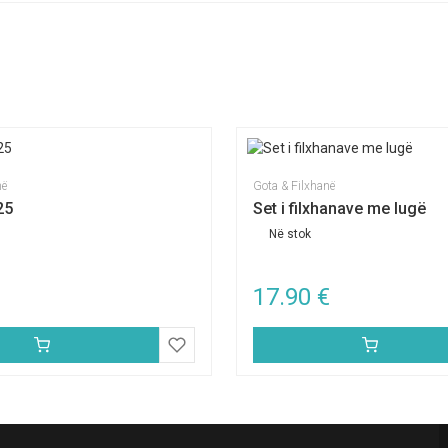
në
Gota & Filxhanë
25
Set i filxhanave me lugë
Në stok
17.90
€