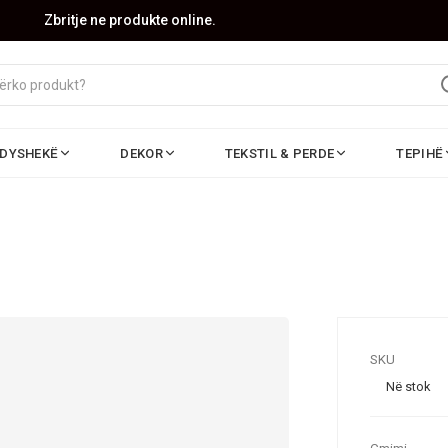
Zbritje ne produkte online.
DYSHEKË
DEKOR
TEKSTIL & PERDE
TEPIHË
SKU
Në stok