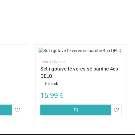
Gota & Filxhanë
Set i gotave të verës së bardhë 4cp
QELQ
Në stok
15.99
€