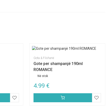
Gota & Filxhanë
Gote per shampanjë 190ml
ROMANCE
Në stok
4.99
€