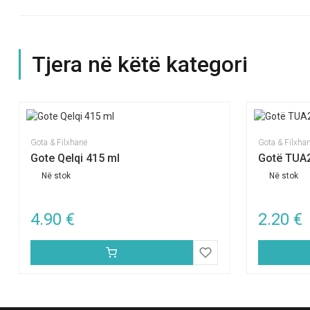
Tjera në këtë kategori
Gota & Filxhanë
Gota & Filxha
Gote Qelqi 415 ml
Gotë TUA
Në stok
Në stok
4.90
€
2.20
€