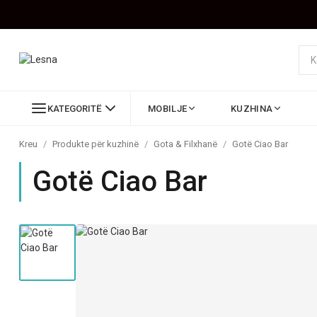
KATEGORITË
MOBILJE
KUZHINA
Kreu
/
Produkte për kuzhinë
/
Gota & Filxhanë
/
Gotë Ciao Bar
Gotë Ciao Bar