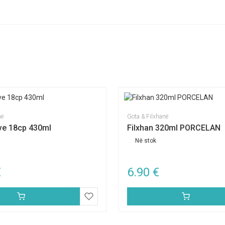
në
Gota & Filxhanë
ave 18cp 430ml
Filxhan 320ml PORCELAN
Në stok
€
6.90
€