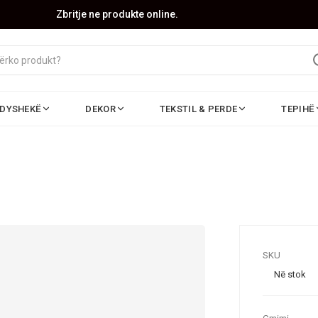
Zbritje ne produkte online.
DYSHEKË
DEKOR
TEKSTIL & PERDE
TEPIHË
SKU
Në stok