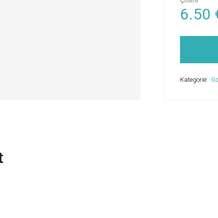
Çmimi
6.50
Kategorië:
Go
t