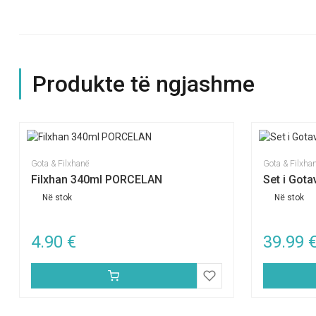
Produkte të ngjashme
Gota & Filxhanë
Gota & Filxha
Filxhan 340ml PORCELAN
Set i Got
Në stok
Në stok
4.90
€
39.99