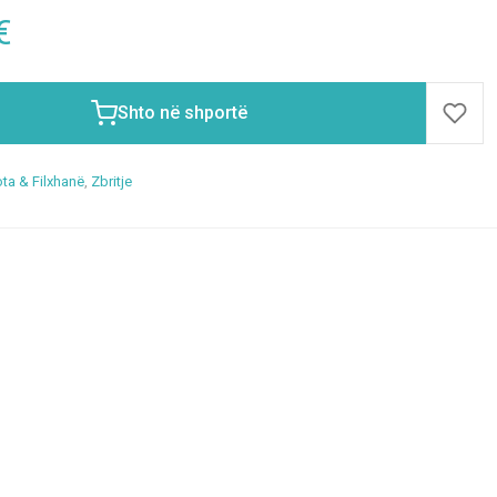
€
Shto në shportë
ta & Filxhanë
,
Zbritje