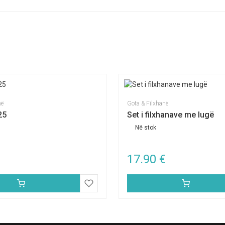
në
Gota & Filxhanë
25
Set i filxhanave me lugë
Në stok
17.90
€