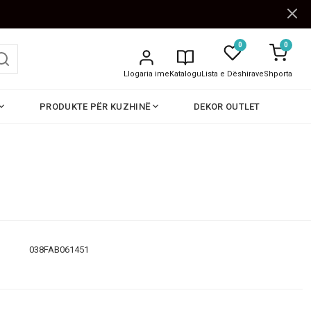
0
0
Llogaria ime
Katalogu
Lista e Dëshirave
Shporta
PRODUKTE PËR KUZHINË
DEKOR OUTLET
038FAB061451