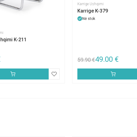
Karrige Ushqimi
Karrige K-379
Në stok
mi
shqimi K-211
€
49.00
€
59.90
€