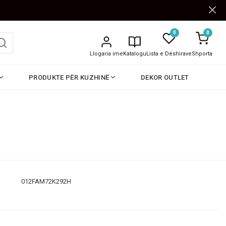
0
0
Llogaria ime
Katalogu
Lista e Dëshirave
Shporta
PRODUKTE PËR KUZHINË
DEKOR OUTLET
012FAM72K292H