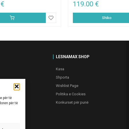
0
€
119.00
€
Shiko
LESNAMAX SHOP
Kasa
Shporta
Wishlist Page
ësisë
Politika e Cookies
 për të
Konkurset për punë
doren për të