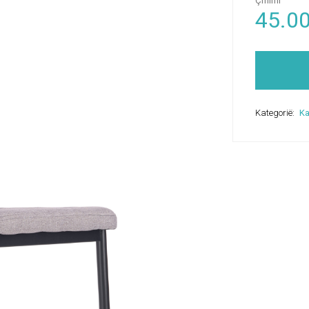
Çmimi
45.0
Kategorië:
Ka