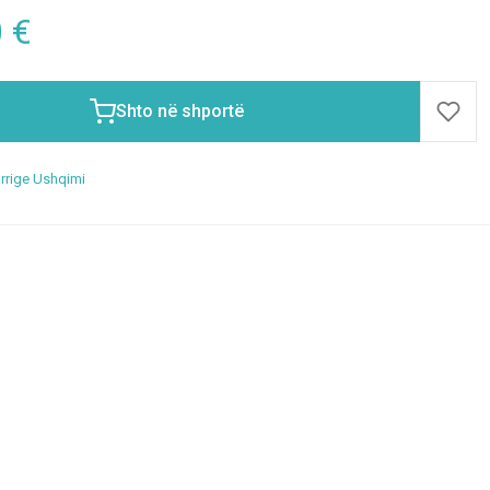
0
€
Shto në shportë
rrige Ushqimi