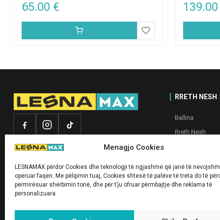
65.00
€
139.0
RRETH NESH
Ballina
Rreth Nesh
My account
Menagjo Cookies
Politika e privat
LESNAMAX përdor Cookies dhe teknologji të ngjashme që janë të nevojshme
Kontakt
operuar faqen. Me pëlqimin tuaj, Cookies shtesë të palëve të treta do të për
përmirësuar shërbimin tonë, dhe për t’ju ofruar përmbajtje dhe reklama të
personalizuara.