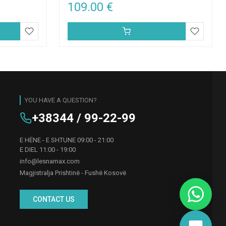
109.00
€
YOU HAVE A QUESTION?
+38344 / 99-22-99
E HËNE - E SHTUNE 09:00 - 21:00
E DIEL 11:00 - 19:00
info@lesnamax.com
Magjistralja Prishtinë - Fushë Kosovë
CONTACT US