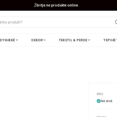
Zbritje ne produkte online.
DYSHEKË
DEKOR
TEKSTIL & PERDE
TEPIHË
SKU
Në stok