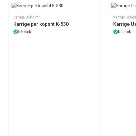
Karrige Ushqimi
Karrige Ushqi
Karrige per kopsht K-530
Karrige U
Në stok
Në stok