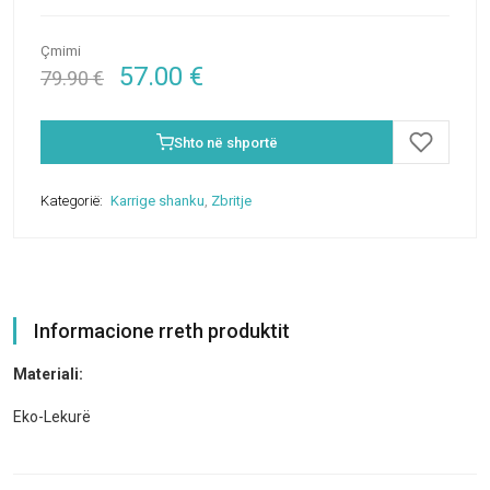
Çmimi
57.00
€
79.90
€
Shto në shportë
Kategorië:
Karrige shanku
,
Zbritje
Informacione rreth produktit
Materiali:
Eko-Lekurë