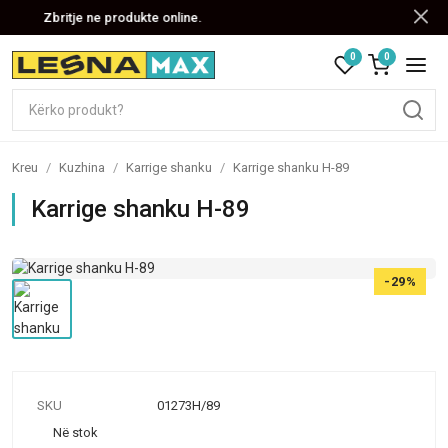
Zbritje ne produkte online.
0
0
Kreu
/
Kuzhina
/
Karrige shanku
/
Karrige shanku H-89
Karrige shanku H-89
-29%
SKU
01273H/89
Në stok