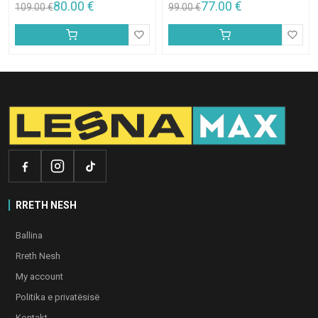
80.00
€
77.00
€
109.00
€
99.00
€
RRETH NESH
Ballina
Rreth Nesh
My account
Politika e privatësisë
Kontakt