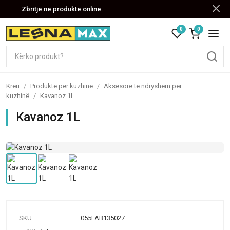
Zbritje ne produkte online.
0
0
Kreu
/
Produkte për kuzhinë
/
Aksesorë të ndryshëm për
kuzhinë
/
Kavanoz 1L
Kavanoz 1L
SKU
055FAB135027