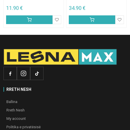
11.90
€
34.90
€
RRETH NESH
Ballina
Rreth Nesh
My account
Politika e privatësisë