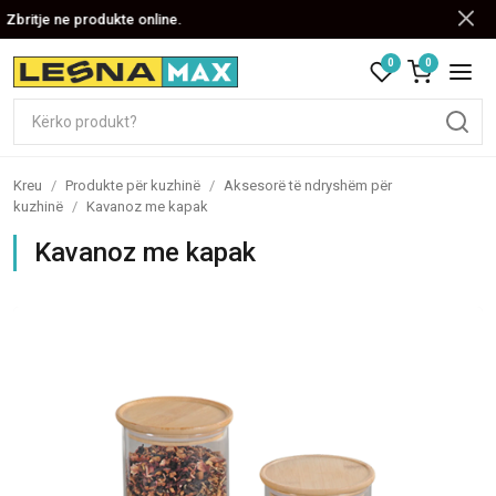
Zbritje ne produkte online.
0
0
Kreu
/
Produkte për kuzhinë
/
Aksesorë të ndryshëm për
kuzhinë
/
Kavanoz me kapak
Kavanoz me kapak