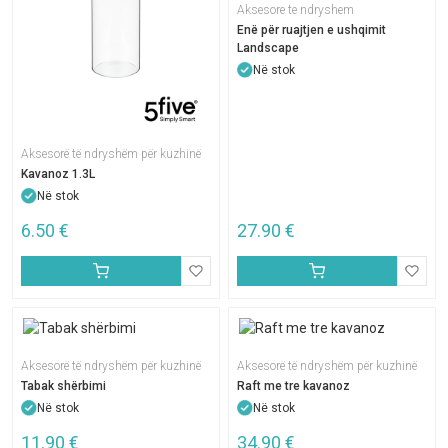
Aksesore te ndryshem
Enë për ruajtjen e ushqimit
Landscape
Në stok
Aksesorë të ndryshëm për kuzhinë
Kavanoz 1.3L
Në stok
6.50
€
27.90
€
Aksesorë të ndryshëm për kuzhinë
Aksesorë të ndryshëm për kuzhinë
Tabak shërbimi
Raft me tre kavanoz
Në stok
Në stok
11.90
€
34.90
€