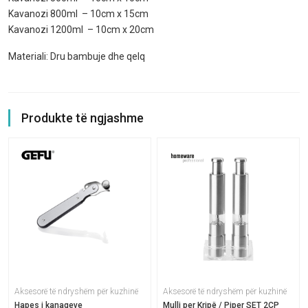
Kavanozi 800ml – 10cm x 15cm
Kavanozi 1200ml – 10cm x 20cm
Materiali: Dru bambuje dhe qelq
Produkte të ngjashme
Aksesorë të ndryshëm për kuzhinë
Aksesorë të ndryshëm për kuzhinë
Hapes i kanaqeve
Mulli per Kripë / Piper SET 2CP