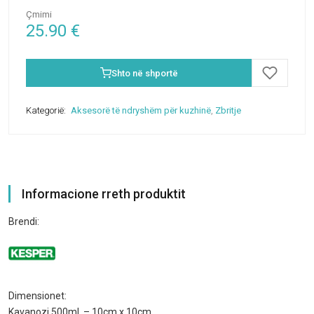
Çmimi
25.90
€
Shto në shportë
Kategorië:
Aksesorë të ndryshëm për kuzhinë
,
Zbritje
Informacione rreth produktit
Brendi:
Dimensionet:
Kavanozi 500ml – 10cm x 10cm