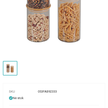
SKU
053FAB92333
Në stok