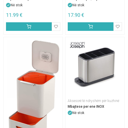
Në stok
Në stok
11.99
€
17.90
€
Aksesorë të ndryshëm për kuzhinë
Mbajtese per ene INOX
Në stok