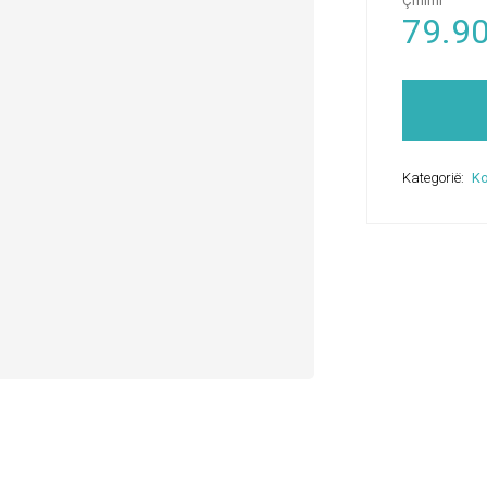
Çmimi
79.9
Kategorië:
K