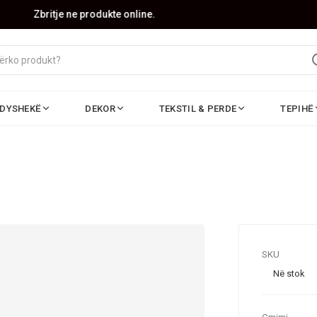
Zbritje ne produkte online.
DYSHEKË
DEKOR
TEKSTIL & PERDE
TEPIHË
SKU
Në stok