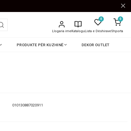
0
0
Llogaria ime
Katalogu
Lista e Dëshirave
Shporta
PRODUKTE PËR KUZHINË
DEKOR OUTLET
010130887020911