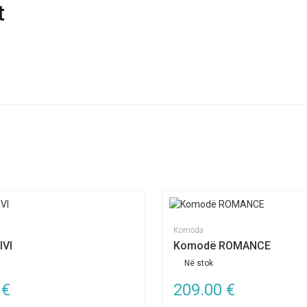
t
Komoda
IVI
Komodë ROMANCE
Në stok
0
€
209.00
€