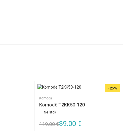
-25%
Komoda
Komodë T2KK50-120
Në stok
89.00
€
119.00
€