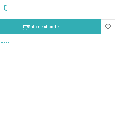
0
€
Shto në shportë
omoda