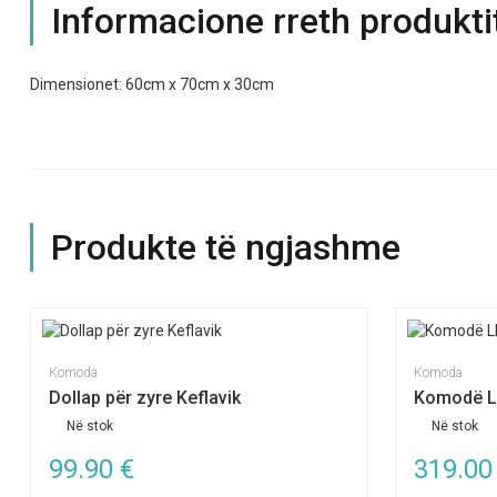
Informacione rreth produkti
Dimensionet: 60cm x 70cm x 30cm
Produkte të ngjashme
Komoda
Komoda
Dollap për zyre Keflavik
Komodë L
Në stok
Në stok
99.90
€
319.0