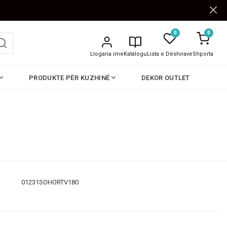
0
0
Llogaria ime
Katalogu
Lista e Dëshirave
Shporta
PRODUKTE PËR KUZHINË
DEKOR OUTLET
01231SOHORTV180