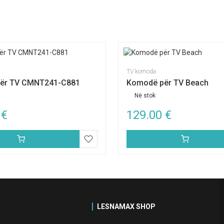
TV komoda
ër TV CMNT241-C881
Komodë për TV Beach
Në stok
0
€
129.00
€
LESNAMAX SHOP