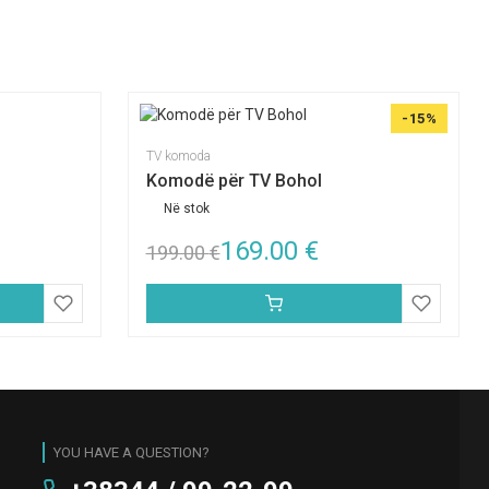
-15%
TV komoda
Komodë për TV Bohol
Në stok
169.00
€
199.00
€
YOU HAVE A QUESTION?