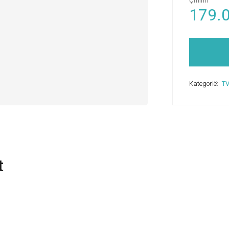
Çmimi
179.
Kategorië:
T
t