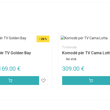
-26%
TV komoda
r TV Golden Bay
Komodë për TV Cama Lott
Në stok
169.00
€
309.00
€