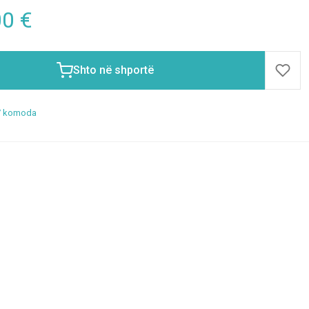
00
€
Shto në shportë
V komoda