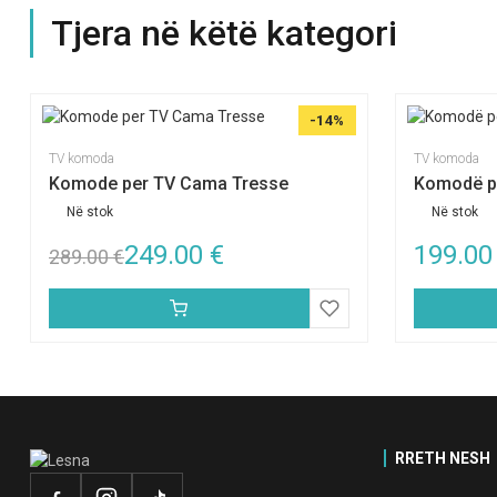
Tjera në këtë kategori
-14%
TV komoda
TV komoda
Komode per TV Cama Tresse
Komodë p
Në stok
Në stok
249.00
€
199.0
289.00
€
RRETH NESH