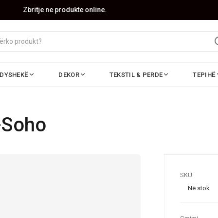
Zbritje ne produkte online.
DYSHEKË
DEKOR
TEKSTIL & PERDE
TEPIHË
-Soho
SKU
Në stok