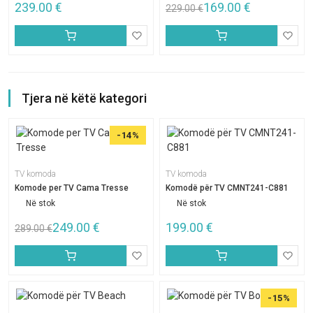
239.00
€
169.00
€
229.00
€
Tjera në këtë kategori
-14%
TV komoda
TV komoda
Komode per TV Cama Tresse
Komodë për TV CMNT241-C881
Në stok
Në stok
249.00
€
199.00
€
289.00
€
-15%