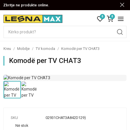
Zbritje ne produkte online.
0
0
Kreu
/
Mobilje
/
TV komoda
/
Komodë per TV CHAT3
Komodë per TV CHAT3
SKU
02931CHAT3A842D129)
Në stok