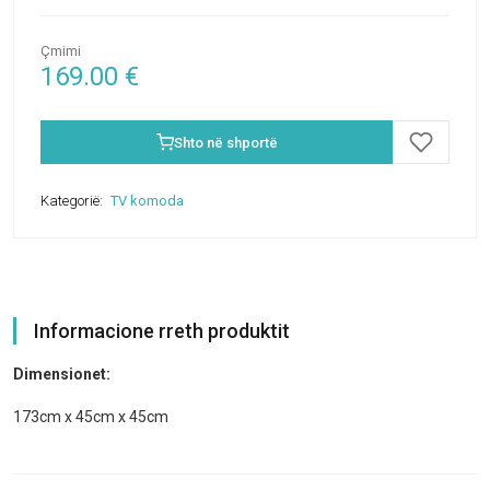
Çmimi
169.00
€
Shto në shportë
Kategorië:
TV komoda
Informacione rreth produktit
Dimensionet:
173cm x 45cm x 45cm