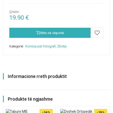
Çmimi
19.90
€
Shto në shportë
Kategorië:
Korniza për fotografi
,
Zbritje
Informacione rreth produktit
Produkte të ngjashme
-54%
-39%