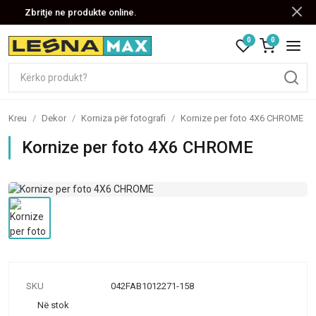
Zbritje ne produkte online.
0
0
Kreu
/
Dekor
/
Korniza për fotografi
/
Kornize per foto 4X6 CHROME
Kornize per foto 4X6 CHROME
SKU
042FAB1012271-158
Në stok