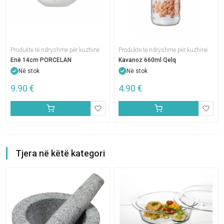
Produkte të ndryshme për kuzhinë
Produkte të ndryshme për kuzhinë
Enë 14cm PORCELAN
Kavanoz 660ml Qelq
Në stok
Në stok
9.90
€
4.90
€
Tjera në këtë kategori