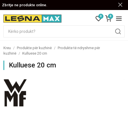
Zbritje ne produkte online.
0
0
Kreu
/
Produkte për kuzhinë
/
Produkte të ndryshme për
kuzhinë
/
Kulluese 20 cm
Kulluese 20 cm