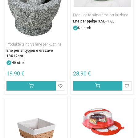
Produkte të ndryshme për kuzhinë
Ene per pjekje 3.5L+1.6L
Në stok
Produkte të ndryshme për kuzhinë
Enë për shtypjen e erëzave
18X12cm
Në stok
19.90
€
28.90
€