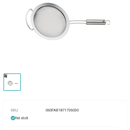
SKU
060FAB1871736030
Në stok