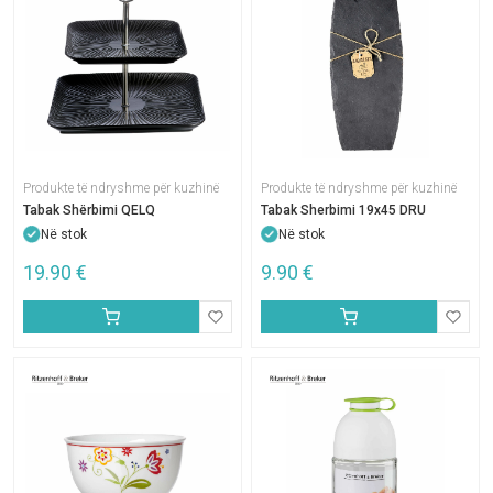
Produkte të ndryshme për kuzhinë
Produkte të ndryshme për kuzhinë
Tabak Shërbimi QELQ
Tabak Sherbimi 19x45 DRU
Në stok
Në stok
19.90
€
9.90
€