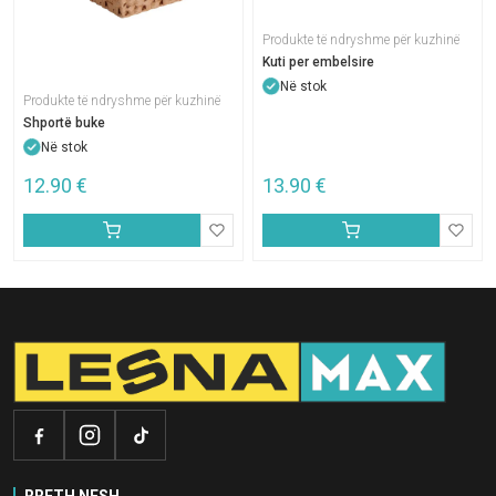
Produkte të ndryshme për kuzhinë
Kuti per embelsire
Në stok
Produkte të ndryshme për kuzhinë
Shportë buke
Në stok
12.90
€
13.90
€
RRETH NESH