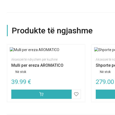
Produkte të ngjashme
Aksesorë të ndryshëm për kuzhinë
Aksesorë të n
Mulli per ereza AROMATICO
Shporte p
Në stok
Në stok
39.99
€
279.0