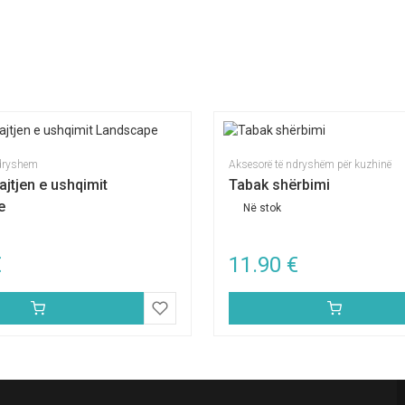
ndryshem
Aksesorë të ndryshëm për kuzhinë
ajtjen e ushqimit
Tabak shërbimi
e
Në stok
€
11.90
€