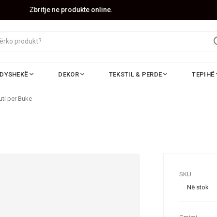
Zbritje ne produkte online.
DYSHEKË
DEKOR
TEKSTIL & PERDE
TEPIHË
uti per Buke
SKU
Në stok