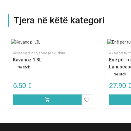
Tjera në këtë kategori
Aksesorë të ndryshëm për kuzhinë
Aksesore te 
Kavanoz 1.3L
Enë për ru
Landscap
Në stok
Në stok
6.50
€
27.90