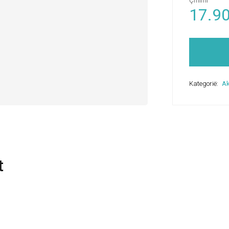
Çmimi
17.9
Kategorië:
Ak
t