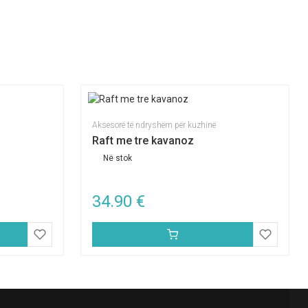
Aksesorë të ndryshëm për kuzhinë
Raft me tre kavanoz
Në stok
34.90
€