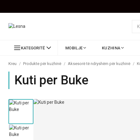
KATEGORITË
MOBILJE
KUZHINA
Kreu
/
Produkte për kuzhinë
/
Aksesorë të ndryshëm për kuzhinë
/
K
Kuti per Buke