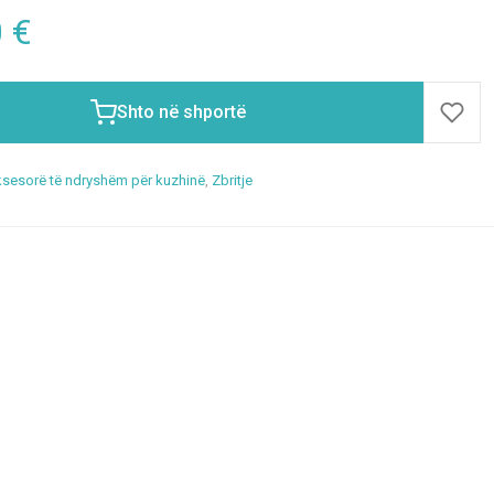
0
€
Shto në shportë
sesorë të ndryshëm për kuzhinë
,
Zbritje