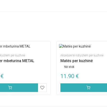
dryshëm për kuzhinë
Aksesorë të ndryshëm për kuzhinë
er mbeturina METAL
Matës per kuzhinë
Në stok
0
€
11.90
€