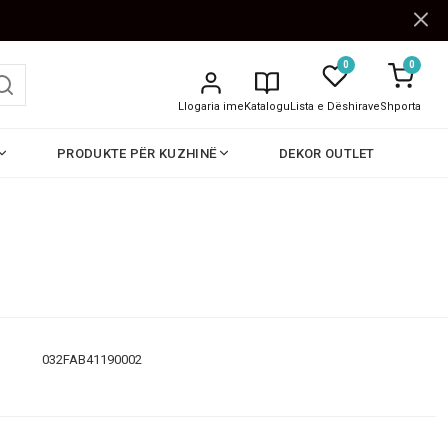
0
0
Llogaria ime
Katalogu
Lista e Dëshirave
Shporta
PRODUKTE PËR KUZHINË
DEKOR OUTLET
032FAB41190002