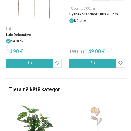
180cm x 200cm
Dyshek Standard 180X200cm
Në stok
Lule
Lule Dekorative
Në stok
14.90
€
149.00
€
199.00
€
Tjera në këtë kategori