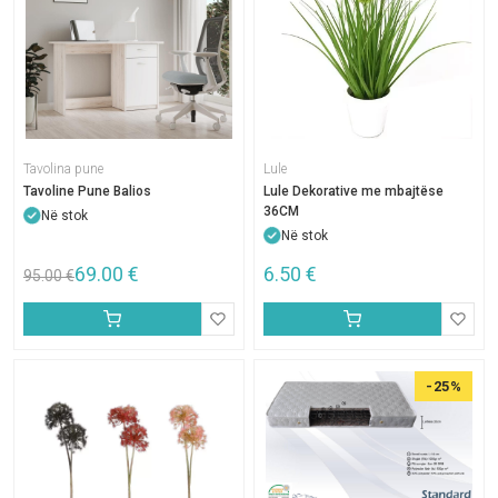
Tavolina pune
Lule
Tavoline Pune Balios
Lule Dekorative me mbajtëse
36CM
Në stok
Në stok
69.00
€
6.50
€
95.00
€
-25%