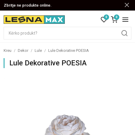
Zbritje ne produkte online.
0
0
Kreu
/
Dekor
/
Lule
/
Lule Dekorative POESIA
Lule Dekorative POESIA