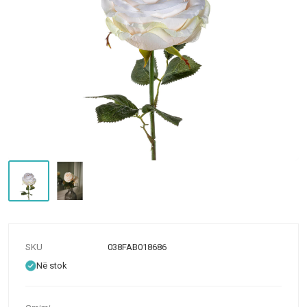
SKU
038FAB018686
Në stok