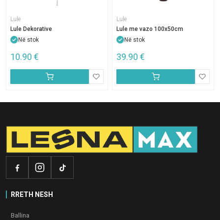
Lule
Lule
Lule Dekorative
Lule me vazo 100x50cm
Në stok
Në stok
10.90
€
39.90
€
RRETH NESH
Ballina