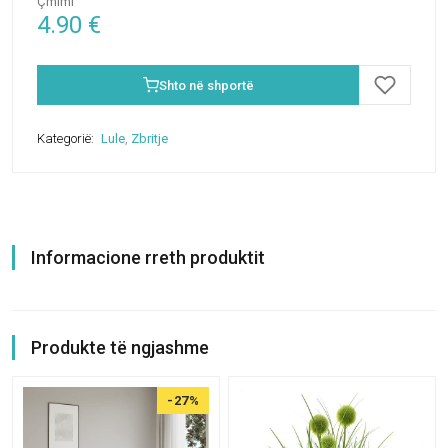
Çmimi
4.90
€
Shto në shportë
Kategorië:
Lule
,
Zbritje
Informacione rreth produktit
Produkte të ngjashme
-27%