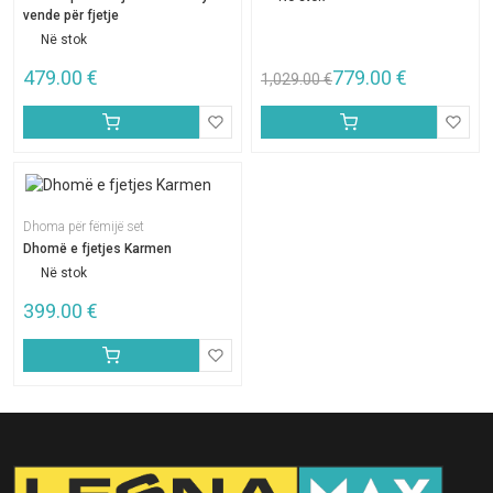
vende për fjetje
Në stok
479.00
€
779.00
€
1,029.00
€
Dhoma për fëmijë set
Dhomë e fjetjes Karmen
Në stok
399.00
€