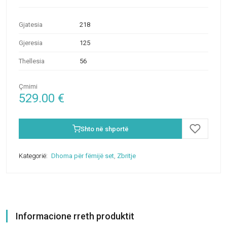
Gjatesia
218
Gjeresia
125
Thellesia
56
Çmimi
529.00
€
Shto në shportë
Kategorië:
Dhoma për fëmijë set
,
Zbritje
Informacione rreth produktit