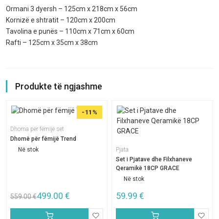
Ormani 3 dyersh – 125cm x 218cm x 56cm
Kornizë e shtratit – 120cm x 200cm
Tavolina e punës – 110cm x 71cm x 60cm
Rafti – 125cm x 35cm x 38cm
Produkte të ngjashme
-11%
Dhoma për fëmijë set
Dhomë për fëmijë Trend
Në stok
Pjata
Set i Pjatave dhe Filxhaneve
Qeramikë 18CP GRACE
Në stok
499.00
€
59.99
€
559.00
€