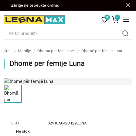
Zbritje ne produkte online.
0
0
Kreu
/
Mobilje
/
Dhoma për fëmijë set
/
Dhomë për fëmijë Luna
Dhomë për fëmijë Luna
SKU
02910A842D129LUNA1
Në stok