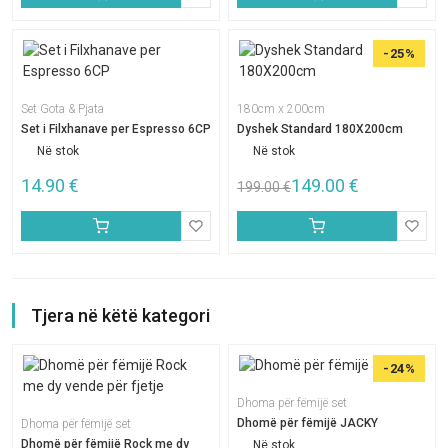
-25%
Set Gota & Pjata
180cm x 200cm
Set i Filxhanave per Espresso 6CP
Dyshek Standard 180X200cm
Në stok
Në stok
14.90
€
149.00
€
199.00
€
Tjera në këtë kategori
-24%
Dhoma për fëmijë set
Dhomë për fëmijë JACKY
Dhoma për fëmijë set
Dhomë për fëmijë Rock me dy
Në stok