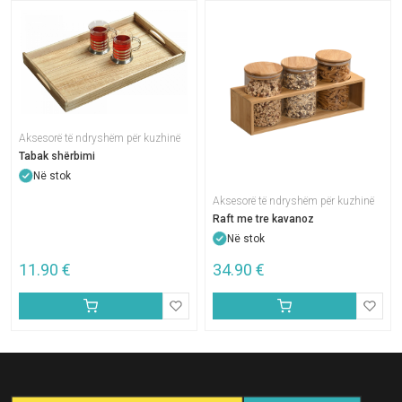
Aksesorë të ndryshëm për kuzhinë
Tabak shërbimi
Në stok
Aksesorë të ndryshëm për kuzhinë
Raft me tre kavanoz
Në stok
11.90
€
34.90
€