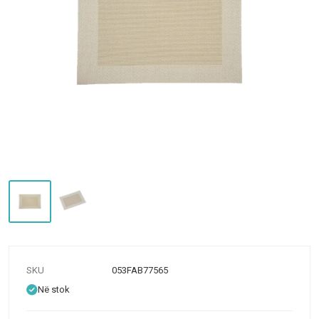
SKU
053FAB77565
Në stok