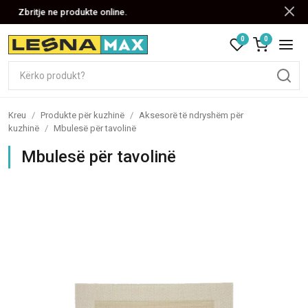
Zbritje ne produkte online.
0
0
Kreu
/
Produkte për kuzhinë
/
Aksesorë të ndryshëm për
kuzhinë
/
Mbulesë për tavolinë
Mbulesë për tavolinë