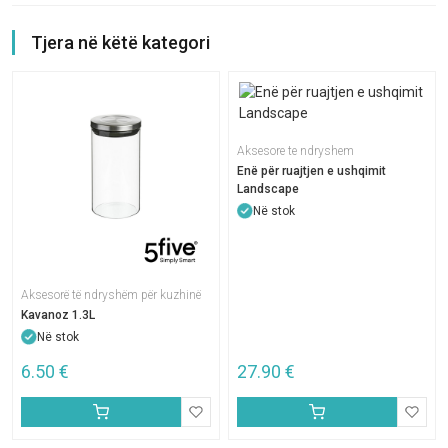
Tjera në këtë kategori
Aksesore te ndryshem
Enë për ruajtjen e ushqimit
Landscape
Në stok
Aksesorë të ndryshëm për kuzhinë
Kavanoz 1.3L
Në stok
6.50
€
27.90
€