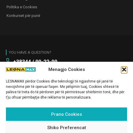
Politika e Cookies
Konkurset për punë
YOU HAVE A QUESTION?
+38344 / 99-22-99
Menagjo Cookies
E HËNE - E SHTUNE 09:00 - 21:00
E DIEL 11:00 - 19:00
LESNAMAX përdor Cookies dhe teknologji të ngjashme që janë të
info@lesnamax.com
nevojshme për të operuar faqen. Me pëlqimin tuaj, Cookies shtesë të
palëve të treta do të përdoren për të përmirësuar shërbimin tonë, dhe për
Magjistralja Prishtinë - Fushë Kosovë
t’ju ofruar përmbajtje dhe reklama të personalizuara.
CONTACT US
Prano Cookies
Shiko Preferencat