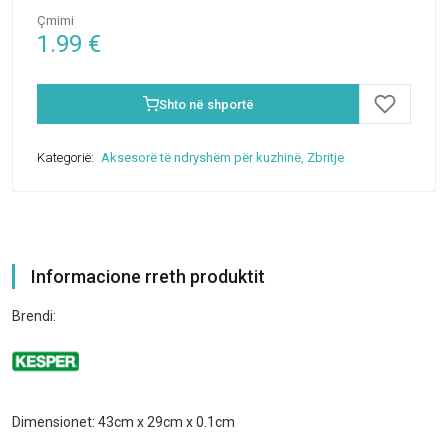
Çmimi
1.99
€
Shto në shportë
Kategorië:
Aksesorë të ndryshëm për kuzhinë
,
Zbritje
Informacione rreth produktit
Brendi:
Dimensionet: 43cm x 29cm x 0.1cm