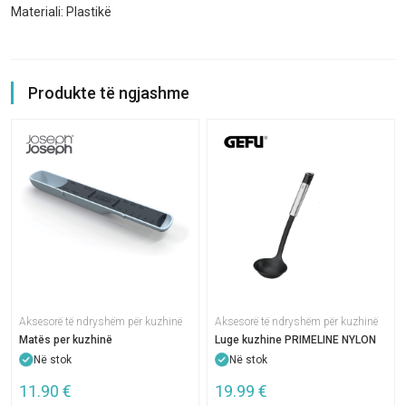
Materiali: Plastikë
Produkte të ngjashme
Aksesorë të ndryshëm për kuzhinë
Aksesorë të ndryshëm për kuzhinë
Matës per kuzhinë
Luge kuzhine PRIMELINE NYLON
Në stok
Në stok
11.90
€
19.99
€