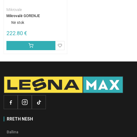
Mikrovale
Mikrovalë GORENJE
Në stok
222.80
€
RRETH NESH
Ballina