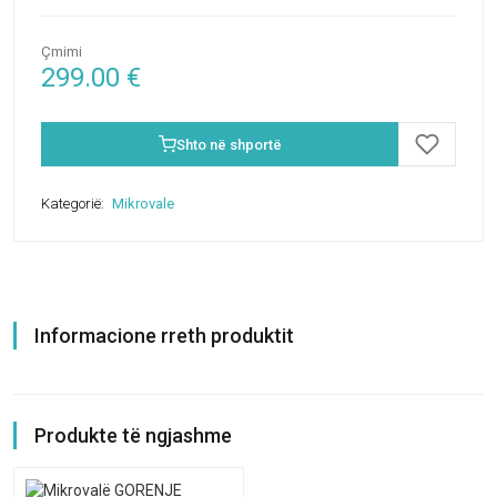
Çmimi
299.00
€
Shto në shportë
Kategorië:
Mikrovale
Informacione rreth produktit
Produkte të ngjashme