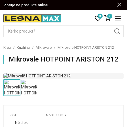
Zbritje ne produkte online.
0
0
Kreu
/
Kuzhina
/
Mikrovale
/
Mikrovalë HOTPOINT ARISTON 212
Mikrovalë HOTPOINT ARISTON 212
SKU
02683000307
Në stok