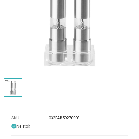
SKU
032FAB59270003
Në stok