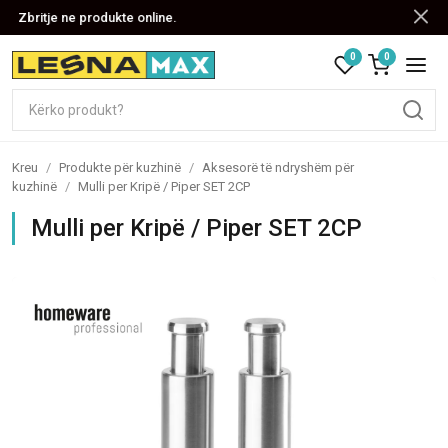
Zbritje ne produkte online.
0
0
Kreu
/
Produkte për kuzhinë
/
Aksesorë të ndryshëm për
kuzhinë
/
Mulli per Kripë / Piper SET 2CP
Mulli per Kripë / Piper SET 2CP