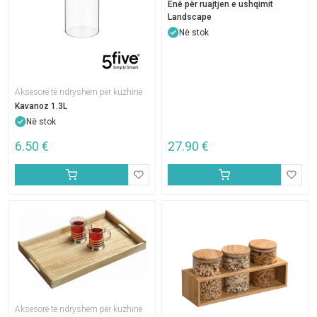
Enë për ruajtjen e ushqimit
Landscape
Në stok
Aksesorë të ndryshëm për kuzhinë
Kavanoz 1.3L
Në stok
6.50
€
27.90
€
Aksesorë të ndryshëm për kuzhinë