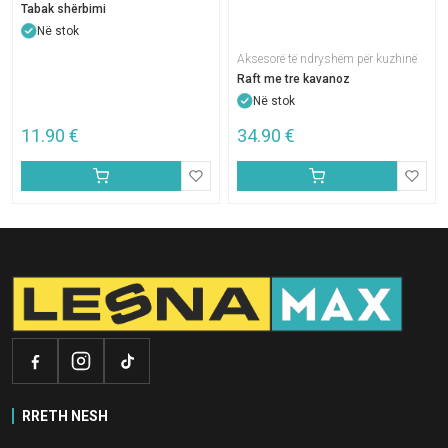
Tabak shërbimi
Në stok
Aksesorë të ndryshëm për kuzhinë
Raft me tre kavanoz
Në stok
11.90
€
34.90
€
RRETH NESH