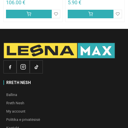
106.00
€
5.90
€
RRETH NESH
Ballina
Rreth Nesh
My account
Politika e privatësisë
Kontakt