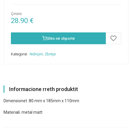
Çmimi
28.90
€
Shto në shportë
Kategorië:
Ndriçim
,
Zbritje
Informacione rreth produktit
Dimensionet :80 mm x 185mm x 110mm
Materiali: metal matt