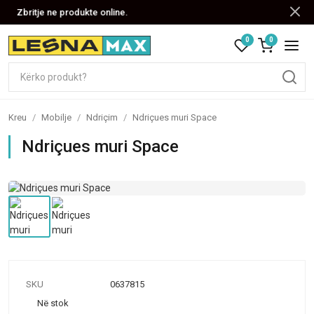
Zbritje ne produkte online.
0
0
Kreu
/
Mobilje
/
Ndriçim
/
Ndriçues muri Space
Ndriçues muri Space
SKU
0637815
Në stok