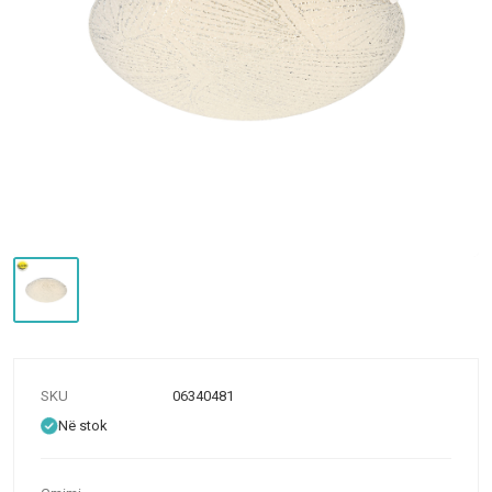
SKU
06340481
Në stok