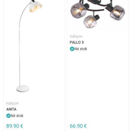
Ndriçim
PALLO 3
Në stok
Ndriçim
ANITA
Në stok
89.90
€
66.90
€