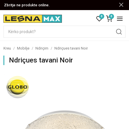
Zbritje ne produkte online.
0
0
Kreu
/
Mobilje
/
Ndriçim
/
Ndriçues tavani Noir
Ndriçues tavani Noir