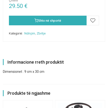
Çmimi
29.50
€
Shto në shportë
Kategorië:
Ndriçim
,
Zbritje
Informacione rreth produktit
Dimensionet : 9 cm x 30 cm
Produkte të ngjashme