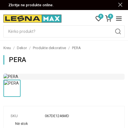
Zbritje ne produkte online.
0
0
Kreu
/
Dekor
/
Produkte dekorative
/
PERA
PERA
SKU
067DE1246MD
Në stok