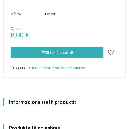
Oferta
Dekor
Çmimi
8.00
€
Shto në shportë
Kategorië:
Oferta dekor
,
Produkte dekorative
Informacione rreth produktit
Produkte të ngjashme