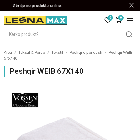
Zbritje ne produkte online.
0
0
Kreu
/
Tekstil & Perde
/
Tekstil
/
Peshqirë për dush
/
Peshqir WEIB
67X140
Peshqir WEIB 67X140