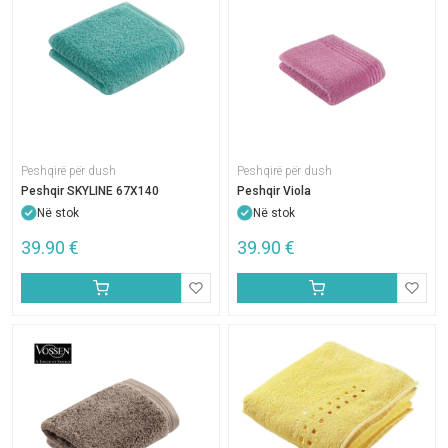
Peshqirë për dush
Peshqirë për dush
Peshqir SKYLINE 67X140
Peshqir Viola
Në stok
Në stok
39.90
€
39.90
€