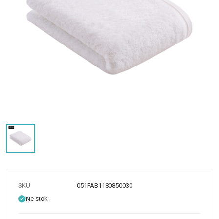
SKU
051FAB1180850030
Në stok