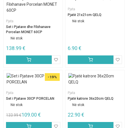
Pjata
Pjatë 21x21cm QELQ
Pjata
Në stok
Set i Pjatave dhe Filxhanave
Porcelan MONET 60CP
Në stok
138.99
€
6.90
€
-19%
Pjata
Pjata
Set i Pjatave 30CP PORCELAN
Pjatë katrore 36x20cm QELQ
Në stok
Në stok
109.00
€
22.90
€
133.99
€