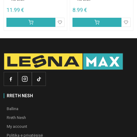
11.99
€
8.99
€
RRETH NESH
Ballina
Rreth Nesh
My account
Politika e privatësisë