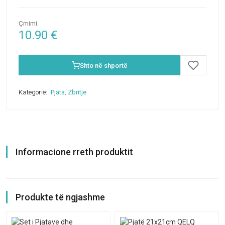
Çmimi
10.90
€
Shto në shportë
Kategorië:
Pjata
,
Zbritje
Informacione rreth produktit
Produkte të ngjashme