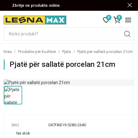
Zbritje ne produkte online.
0
0
Kreu
/
Produkte për kuzhinë
/
Pjata
/
Pjatë për sallatë porcelan 21cm
Pjatë për sallatë porcelan 21cm
SKU
047FAB19-5280-2640
Në stok