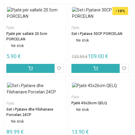
-19%
Pjata
Pjata
Pjatë për sallatë 20.5cm
Set i Pjatave 30CP PORCELAN
PORCELAN
Në stok
Në stok
5.90
€
109.00
€
133.99
€
Pjata
Pjatë 45x26cm QELQ
Pjata
Set i Pjatave dhe Filxhanave
Në stok
Porcelan 24CP
Në stok
89.99
€
13.90
€