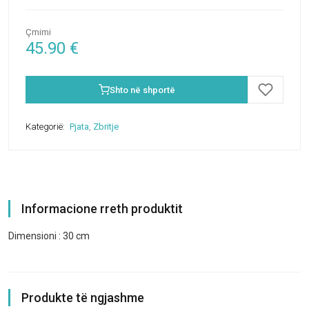
Çmimi
45.90
€
Shto në shportë
Kategorië:
Pjata
,
Zbritje
Informacione rreth produktit
Dimensioni : 30 cm
Produkte të ngjashme