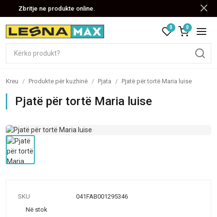
Zbritje ne produkte online.
0
0
Kreu
/
Produkte për kuzhinë
/
Pjata
/
Pjatë për tortë Maria luise
Pjatë për tortë Maria luise
SKU
041FAB001295346
Në stok