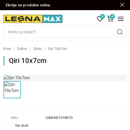
Zbritje ne produkte online.
0
0
Kreu
/
Dekor
/
Qirinj
/
Qiri 10x7cm
Qiri 10x7cm
SKU
046FAB1018670
Në stok