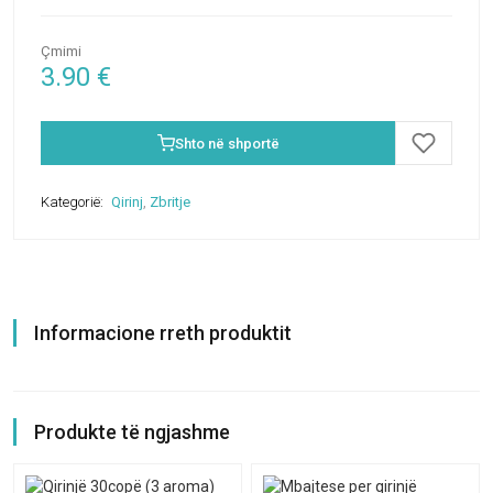
Çmimi
3.90
€
Shto në shportë
Kategorië:
Qirinj
,
Zbritje
Informacione rreth produktit
Produkte të ngjashme