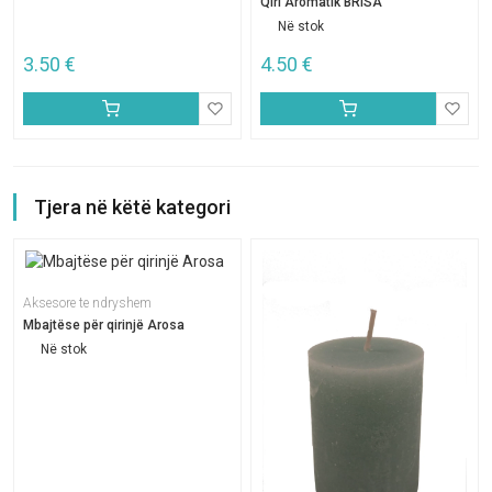
Qiri Aromatik BRISA
Në stok
3.50
€
4.50
€
Tjera në këtë kategori
Aksesore te ndryshem
Mbajtëse për qirinjë Arosa
Në stok