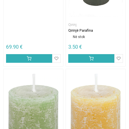
Qirinj
Qirinjë Parafina
Në stok
69.90
€
3.50
€