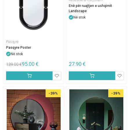
Aksesore te ndryshem
Enë për ruajtjen e ushqimit
Landscape
Në stok
Pasqyre
Pasqyre Poster
Në stok
95.00
€
27.90
€
139.00
€
-39%
-39%