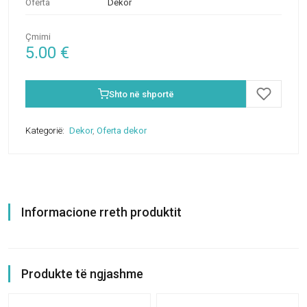
Oferta
Dekor
Çmimi
5.00
€
Shto në shportë
Kategorië:
Dekor
,
Oferta dekor
Informacione rreth produktit
Produkte të ngjashme