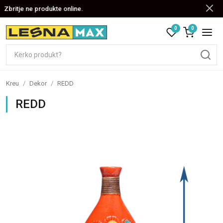
Zbritje ne produkte online.
0
0
Kreu
/
Dekor
/
REDD
REDD