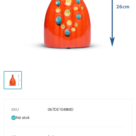
SKU
067DE1048MD
Në stok