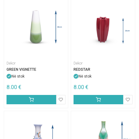
Dekor
Dekor
GREEN VIGNETTE
REDSTAR
Në stok
Në stok
8.00
€
8.00
€