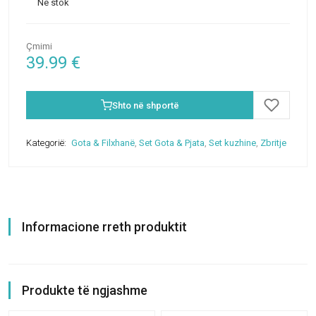
Në stok
Çmimi
39.99
€
Shto në shportë
Kategorië:
Gota & Filxhanë
,
Set Gota & Pjata
,
Set kuzhine
,
Zbritje
Informacione rreth produktit
Produkte të ngjashme