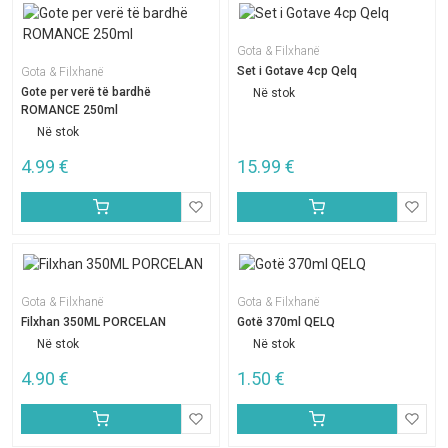
Gota & Filxhanë
Set i Gotave 4cp Qelq
Gota & Filxhanë
Gote per verë të bardhë
Në stok
ROMANCE 250ml
Në stok
4.99
€
15.99
€
Gota & Filxhanë
Gota & Filxhanë
Filxhan 350ML PORCELAN
Gotë 370ml QELQ
Në stok
Në stok
4.90
€
1.50
€