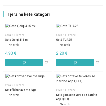
Tjera në këtë kategori
Gota & Filxhanë
Gota & Filxhanë
Gote Qelqi 415 ml
Gotë TUA25
Në stok
Në stok
4.90
€
2.20
€
Gota & Filxhanë
Set i filxhanave me lugë
Gota & Filxhanë
Set i gotave të verës së bardhë
Në stok
4cp QELQ
Në stok