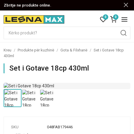
Zbritje ne produkte online.
0
0
Kreu
/
Produkte për kuzhinë
/
Gota & Filxhanë
/
Set i Gotave 18cp
430ml
Set i Gotave 18cp 430ml
SKU
048FAB179446