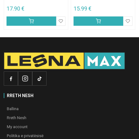
17.90
€
15.99
€
RRETH NESH
Ballina
Rreth Nesh
My account
Politika e privatësisë