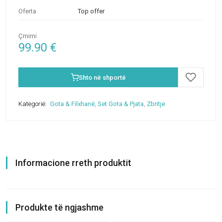
Oferta
Top offer
Çmimi
99.90
€
Shto në shportë
Kategorië:
Gota & Filxhanë
,
Set Gota & Pjata
,
Zbritje
Informacione rreth produktit
Produkte të ngjashme