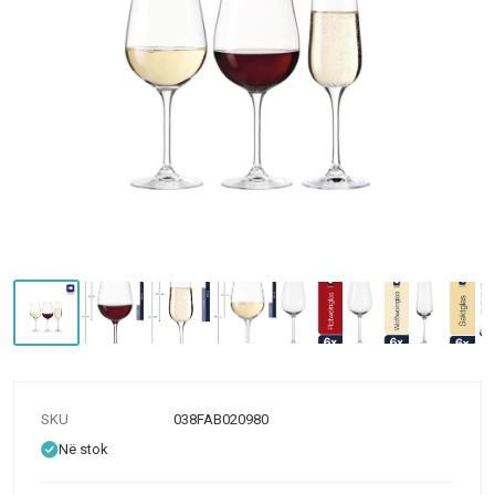
SKU
038FAB020980
Në stok