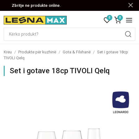
Zbritje ne produkte online.
0
0
Kreu
/
Produkte për kuzhinë
/
Gota & Filxhanë
/
Set i gotave 18cp
TIVOLI Qelq
Set i gotave 18cp TIVOLI Qelq