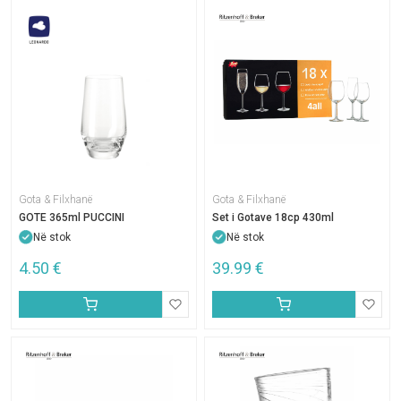
Gota & Filxhanë
Gota & Filxhanë
GOTE 365ml PUCCINI
Set i Gotave 18cp 430ml
Në stok
Në stok
4.50
€
39.99
€