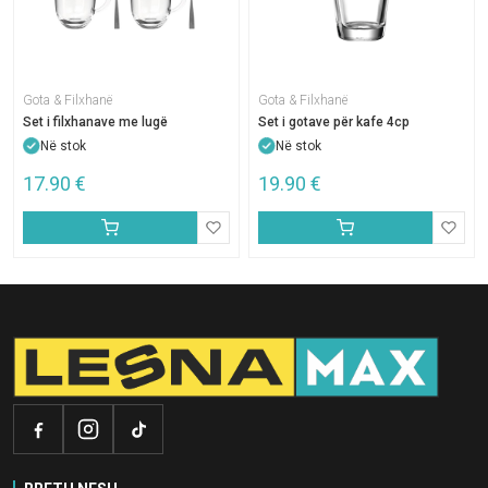
Gota & Filxhanë
Gota & Filxhanë
Set i filxhanave me lugë
Set i gotave për kafe 4cp
Në stok
Në stok
17.90
€
19.90
€