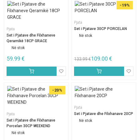
-19%
Pjata
Set i Pjatave 30CP PORCELAN
Pjata
Set i Pjatave dhe Filxhaneve
Në stok
Qeramikë 18CP GRACE
Në stok
59.99
€
109.00
€
133.99
€
-20%
Pjata
Set i Pjatave dhe Filxhanave 20CP
Pjata
Set i Pjatave dhe Filxhanave
Në stok
Porcelan 30CP WEEKEND
Në stok