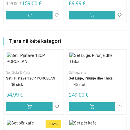
159.00
€
89.99
€
199.00
€
Tjera në këtë kategori
Set Gota & Pjata
Set kuzhine
Set i Pjatave 12CP PORCELAN
Set Lugë, Pirunjë dhe Thika
Në stok
Në stok
54.99
€
249.00
€
-32%