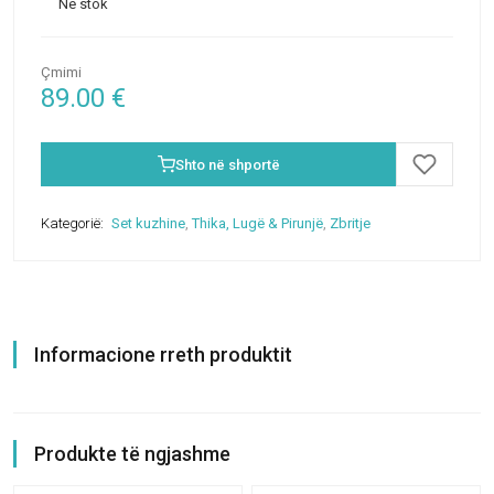
Në stok
Çmimi
89.00
€
Shto në shportë
Kategorië:
Set kuzhine
,
Thika, Lugë & Pirunjë
,
Zbritje
Informacione rreth produktit
Produkte të ngjashme