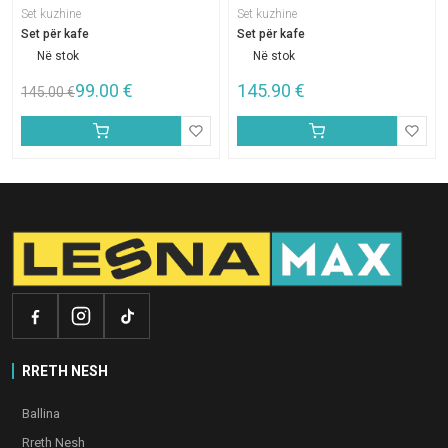
Set kuzhine
Set kuzhine
Set për kafe
Set për kafe
Në stok
Në stok
99.00
€
145.90
€
145.00
€
RRETH NESH
Ballina
Rreth Nesh