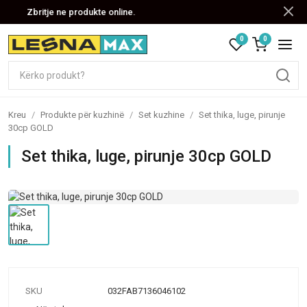
Zbritje ne produkte online.
0
0
Kreu
/
Produkte për kuzhinë
/
Set kuzhine
/
Set thika, luge, pirunje
30cp GOLD
Set thika, luge, pirunje 30cp GOLD
SKU
032FAB7136046102