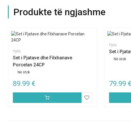
Produkte të ngjashme
Pjata
Set i Pjat
Pjata
Set i Pjatave dhe Filxhanave
Në stok
Porcelan 24CP
Në stok
89.99
€
79.99