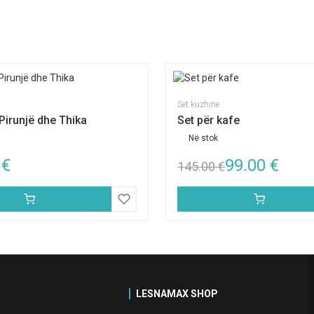
Set kuzhine
Pirunjë dhe Thika
Set për kafe
Në stok
0
€
99.00
€
145.00
€
LESNAMAX SHOP