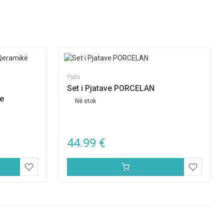
Pjata
Set i Pjatave PORCELAN
ve
Në stok
44.99
€