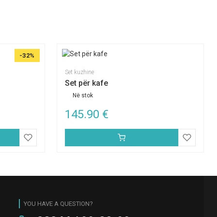
-32%
Set kuzhine
Set për kafe
Në stok
145.90
€
YOU HAVE A QUESTION?