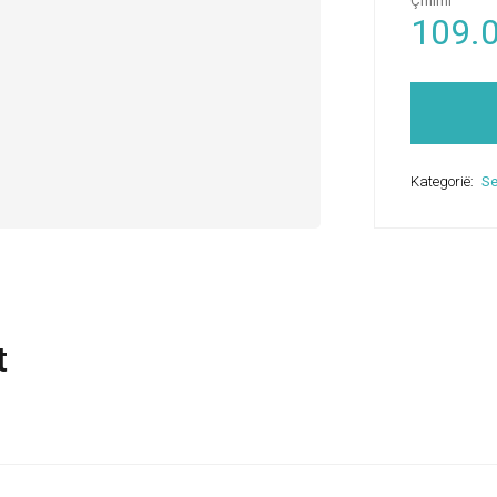
Çmimi
109.
Kategorië:
Se
t