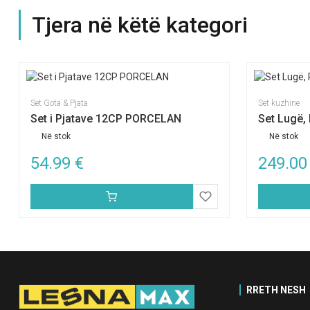
Tjera në këtë kategori
Set Gota & Pjata
Set kuzhine
Set i Pjatave 12CP PORCELAN
Set Lugë, 
Në stok
Në stok
54.99
€
249.0
RRETH NESH