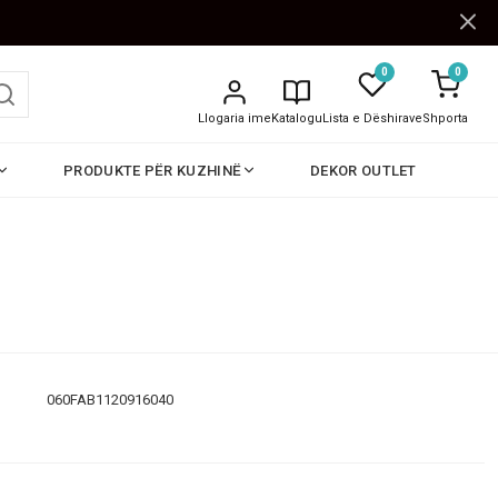
0
0
Llogaria ime
Katalogu
Lista e Dëshirave
Shporta
PRODUKTE PËR KUZHINË
DEKOR OUTLET
060FAB1120916040