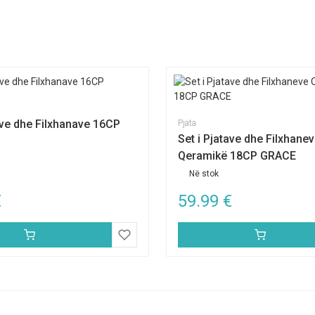
ave dhe Filxhanave 16CP
Pjata
Set i Pjatave dhe Filxhane
Qeramikë 18CP GRACE
Në stok
€
59.99
€