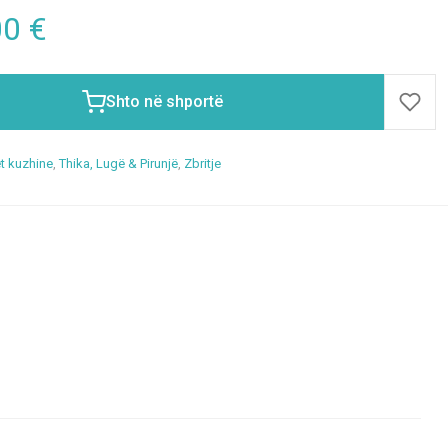
00
€
Shto në shportë
t kuzhine
,
Thika, Lugë & Pirunjë
,
Zbritje