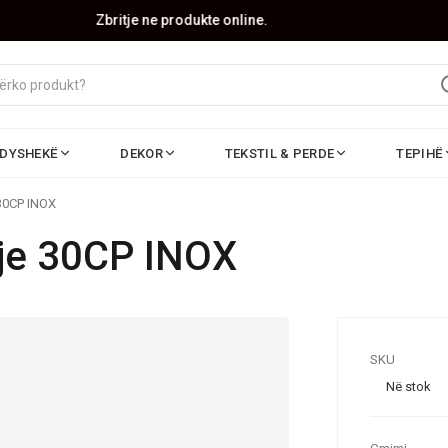
Zbritje ne produkte online.
DYSHEKË
DEKOR
TEKSTIL & PERDE
TEPIHË
 30CP INOX
nje 30CP INOX
SKU
Në stok