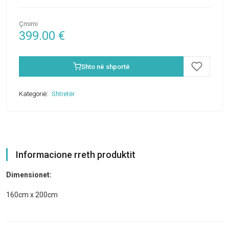
Çmimi
399.00
€
Shto në shportë
Kategorië:
Shtretër
Informacione rreth produktit
Dimensionet:
160cm x 200cm