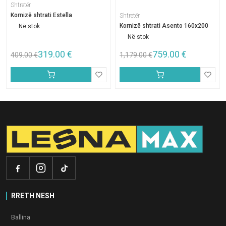
Shtretër
Kornizë shtrati Estella
Shtretër
Kornizë shtrati Asento 160x200
Në stok
Në stok
319.00
€
759.00
€
409.00
€
1,179.00
€
RRETH NESH
Ballina