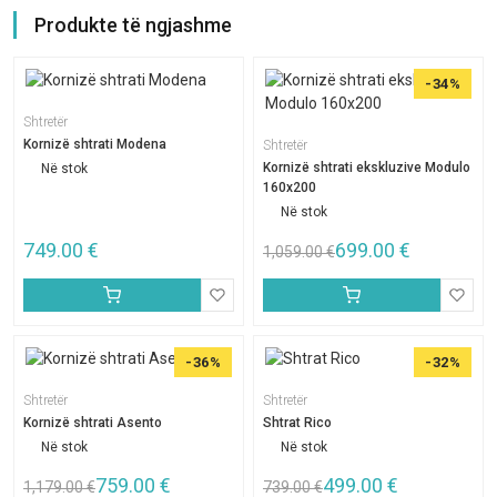
Produkte të ngjashme
-34%
Shtretër
Kornizë shtrati Modena
Shtretër
Kornizë shtrati ekskluzive Modulo
Në stok
160x200
Në stok
749.00
€
699.00
€
1,059.00
€
-36%
-32%
Shtretër
Shtretër
Kornizë shtrati Asento
Shtrat Rico
Në stok
Në stok
759.00
€
499.00
€
1,179.00
€
739.00
€