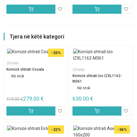
Tjera në këtë kategori
-33%
Shtretër
Kornizë shtrati Cosala
Shtretër
Kornizë shtrati Izo IZXL1162-
Në stok
M361
Në stok
279.00
€
630.00
€
419.00
€
-22%
-36%