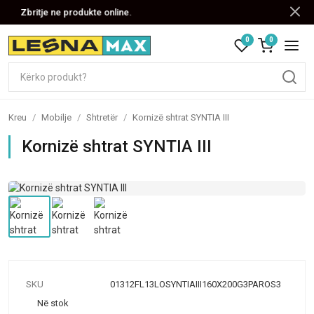
Zbritje ne produkte online.
0
0
Kreu
/
Mobilje
/
Shtretër
/
Kornizë shtrat SYNTIA III
Kornizë shtrat SYNTIA III
SKU
01312FL13LOSYNTIAIII160X200G3PAROS3
Në stok