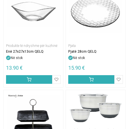
Produkte të ndryshme për kuzhinë
Pjata
Enë 27x27x13cm QELQ
Pjatë 28cm QELQ
Në stok
Në stok
13.90
€
15.90
€