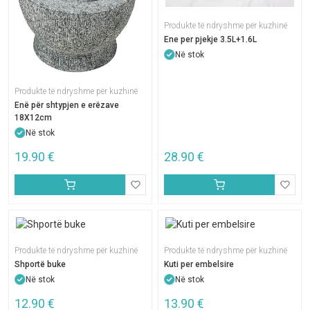
Produkte të ndryshme për kuzhinë
Ene per pjekje 3.5L+1.6L
Në stok
Produkte të ndryshme për kuzhinë
Enë për shtypjen e erëzave
18X12cm
Në stok
19.90
€
28.90
€
Produkte të ndryshme për kuzhinë
Produkte të ndryshme për kuzhinë
Shportë buke
Kuti per embelsire
Në stok
Në stok
12.90
€
13.90
€