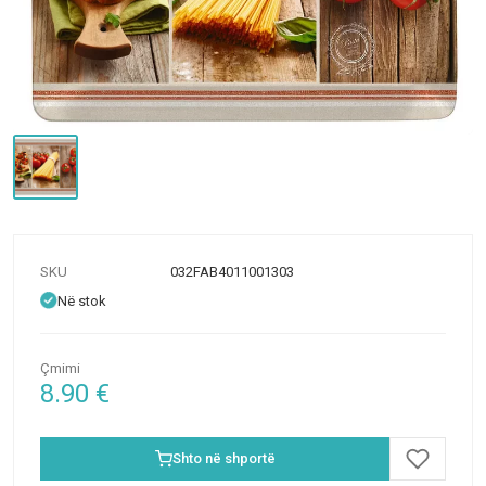
SKU
032FAB4011001303
Në stok
Çmimi
8.90
€
Shto në shportë