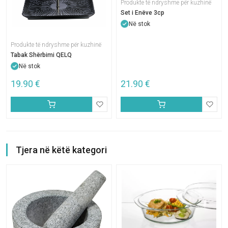
Produkte të ndryshme për kuzhinë
Set i Enëve 3cp
Në stok
Produkte të ndryshme për kuzhinë
Tabak Shërbimi QELQ
Në stok
19.90
€
21.90
€
Tjera në këtë kategori