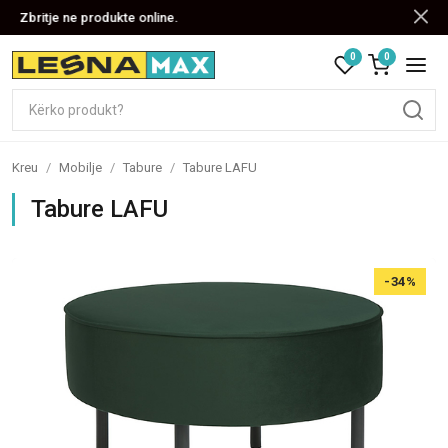
Zbritje ne produkte online.
0
0
Kreu
/
Mobilje
/
Tabure
/
Tabure LAFU
Tabure LAFU
-34%