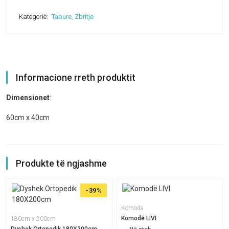
Kategorië:
Tabure
,
Zbritje
Informacione rreth produktit
Dimensionet
:
60cm x 40cm
Produkte të ngjashme
-39%
Komoda
Komodë LIVI
180cm x 200cm