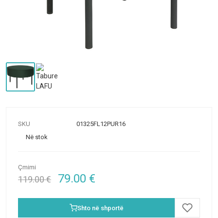
SKU
01325FL12PUR16
Në stok
Çmimi
79.00
€
119.00
€
Shto në shportë