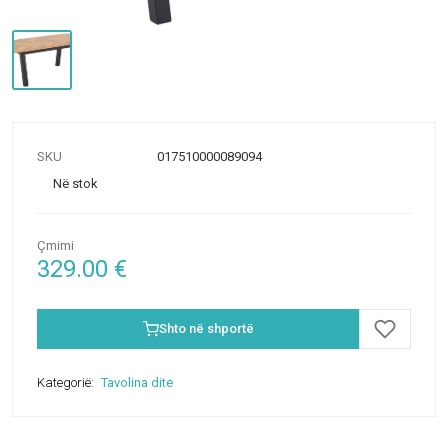
SKU
017510000089094
Në stok
Çmimi
329.00
€
Shto në shportë
Kategorië:
Tavolina dite