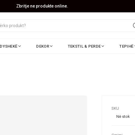
Zbritje ne produkte online.
DYSHEKË
DEKOR
TEKSTIL & PERDE
TEPIHË
SKU
Në stok