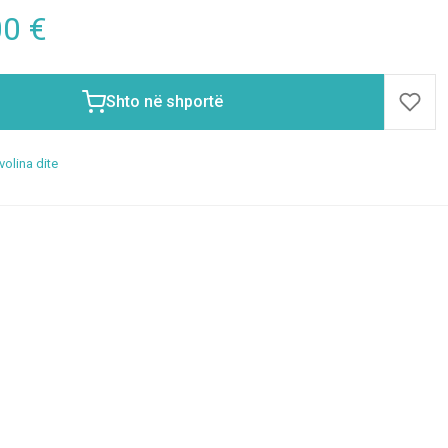
00
€
Shto në shportë
volina dite