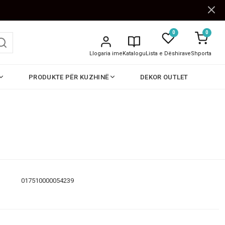
0
0
Llogaria ime
Katalogu
Lista e Dëshirave
Shporta
PRODUKTE PËR KUZHINË
DEKOR OUTLET
017510000054239