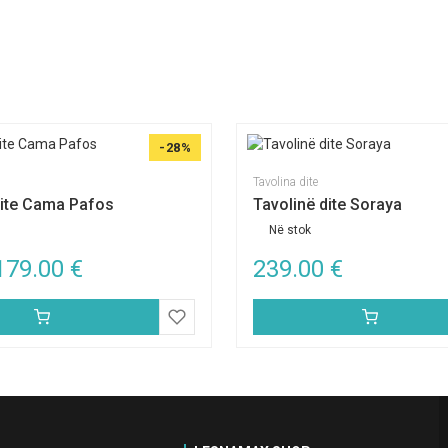
-28%
Tavolina dite
dite Cama Pafos
Tavolinë dite Soraya
Në stok
179.00
€
239.00
€