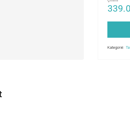
Çmimi
339.
Kategorië:
Ta
t