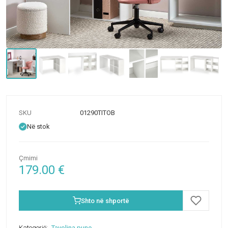
SKU
01290TITOB
Në stok
Çmimi
179.00
€
Shto në shportë
Kategorië:
Tavolina pune