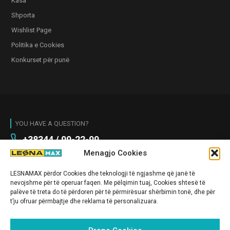
Kasa
Shporta
Wishlist Page
Politika e Cookies
Konkurset për punë
YOU HAVE A QUESTION?
+38344 / 99-22-99
Menagjo Cookies
E HËNE - E SHTUNE 09:00 - 21:00
E DIEL 11:00 - 19:00
LESNAMAX përdor Cookies dhe teknologji të ngjashme që janë të
info@lesnamax.com
nevojshme për të operuar faqen. Me pëlqimin tuaj, Cookies shtesë të
palëve të treta do të përdoren për të përmirësuar shërbimin tonë, dhe për
Magjistralja Prishtinë - Fushë Kosovë
t’ju ofruar përmbajtje dhe reklama të personalizuara.
CONTACT US