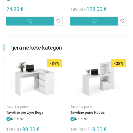
74.90
€
129.00
€
189.00
€
Tjera në këtë kategori
-34%
-25%
Tavolina pune
Tavolina pune
Tavolinë për zyre Bega
Tavoline pune Hobas
Në stok
Në stok
99.00
€
119.00
€
149.00
€
159.00
€