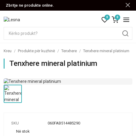
Zbritje ne produkte online.
0
0
Kreu
/
Produkte për kuzhinë
/
Tenxhere
/
Tenxhere mineral platinium
Tenxhere mineral platinium
SKU
060FAB514485290
Në stok