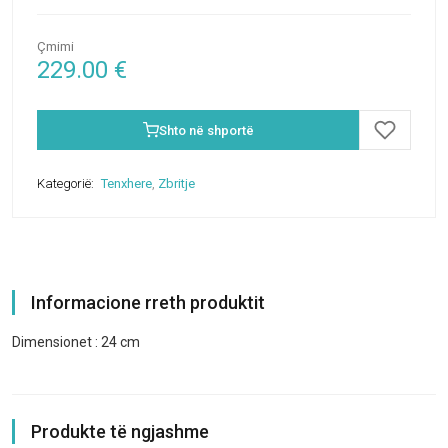
Çmimi
229.00
€
Shto në shportë
Kategorië:
Tenxhere
,
Zbritje
Informacione rreth produktit
Dimensionet : 24 cm
Produkte të ngjashme