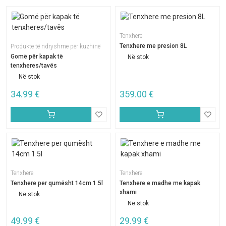
Tenxhere
Tenxhere me presion 8L
Produkte të ndryshme për kuzhinë
Gomë për kapak të
Në stok
tenxheres/tavës
Në stok
34.99
€
359.00
€
Tenxhere
Tenxhere
Tenxhere per qumësht 14cm 1.5l
Tenxhere e madhe me kapak
xhami
Në stok
Në stok
49.99
€
29.99
€