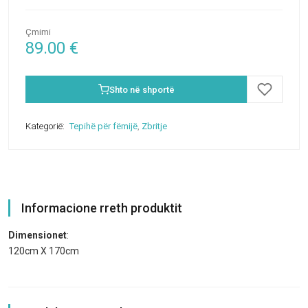
Çmimi
89.00
€
Shto në shportë
Kategorië:
Tepihë për fëmijë
,
Zbritje
Informacione rreth produktit
Dimensionet
:
120cm X 170cm