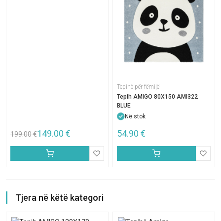
Tepihë për fëmijë
Tepih AMIGO 80X150 AMI322
BLUE
Në stok
149.00
€
54.90
€
199.00
€
Tjera në këtë kategori