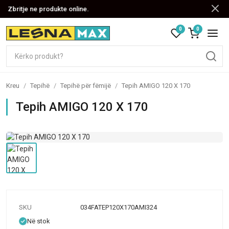
Zbritje ne produkte online.
0
0
Kreu
/
Tepihë
/
Tepihë për fëmijë
/
Tepih AMIGO 120 X 170
Tepih AMIGO 120 X 170
SKU
034FATEP120X170AMI324
Në stok