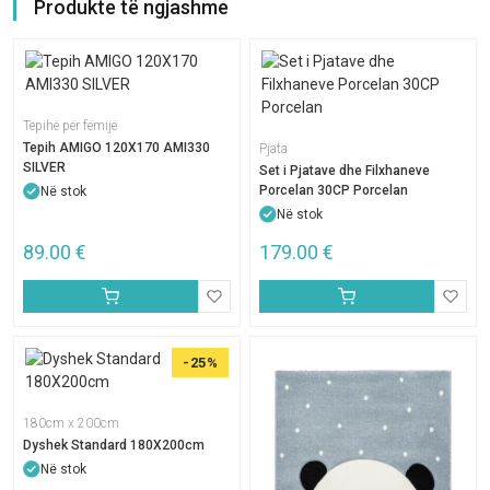
Produkte të ngjashme
Tepihë për fëmijë
Tepih AMIGO 120X170 AMI330
Pjata
SILVER
Set i Pjatave dhe Filxhaneve
Porcelan 30CP Porcelan
Në stok
Në stok
89.00
€
179.00
€
-25%
180cm x 200cm
Dyshek Standard 180X200cm
Në stok