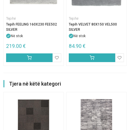
Tepihë
Tepihë
Tepih FEELING 160X230 FEE502
Tepih VELVET 80X150 VEL500
SILVER
SILVER
Në stok
Në stok
219.00
€
84.90
€
Tjera në këtë kategori