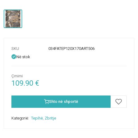
SKU
034FATEP120X170ART506
Në stok
Çmimi
109.90
€
Shto në shportë
Kategorië:
Tepihë
,
Zbritje