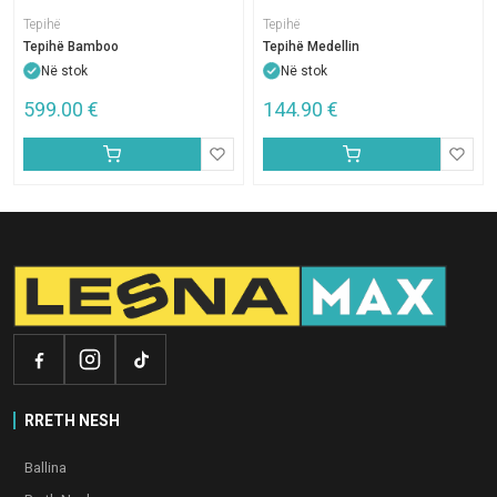
Tepihë
Tepihë
Tepihë Bamboo
Tepihë Medellin
Në stok
Në stok
599.00
€
144.90
€
RRETH NESH
Ballina