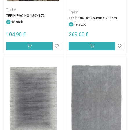
Tepihë
Tepihë
TEPIH PACINO 120X170
Tepih ORSAY 160cm x 230cm
Në stok
Në stok
104.90
€
369.00
€