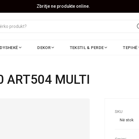
Zbritje ne produkte online.
DYSHEKË
DEKOR
TEKSTIL & PERDE
TEPIHË
0 ART504 MULTI
SKU
Në stok