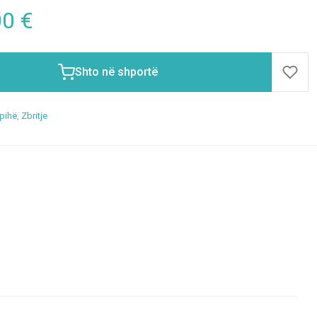
00
€
Shto në shportë
pihë
,
Zbritje