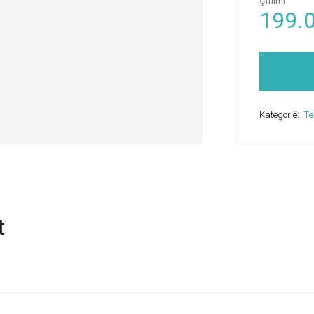
Çmimi
199.
Kategorië:
Te
t