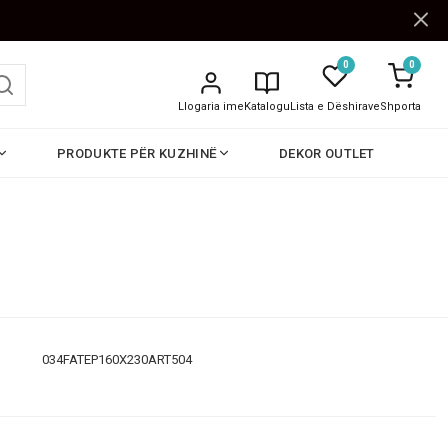
0
0
Llogaria ime
Katalogu
Lista e Dëshirave
Shporta
PRODUKTE PËR KUZHINË
DEKOR OUTLET
034FATEP160X230ART504