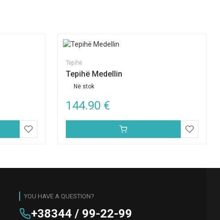
Tepihë
Tepihë Medellin
Në stok
144.90
€
YOU HAVE A QUESTION?
+38344 / 99-22-99