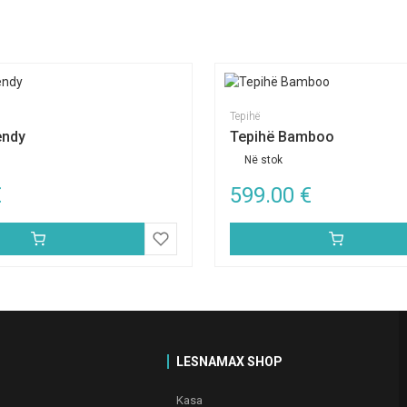
Tepihë
endy
Tepihë Bamboo
Në stok
€
599.00
€
LESNAMAX SHOP
Kasa