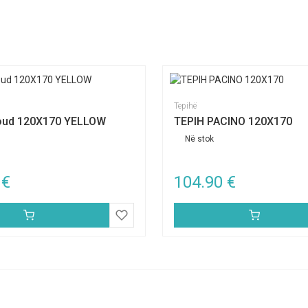
Tepihë
loud 120X170 YELLOW
TEPIH PACINO 120X170
Në stok
0
€
104.90
€