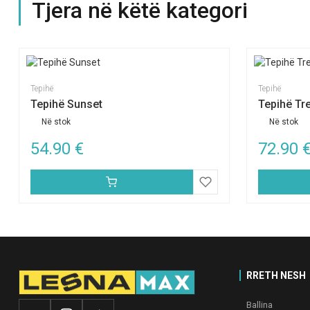
Tjera në këtë kategori
Tepihë
Tepihë
Tepihë Sunset
Tepihë Tr
Në stok
Në stok
54.90
€
72.90
RRETH NESH
Ballina