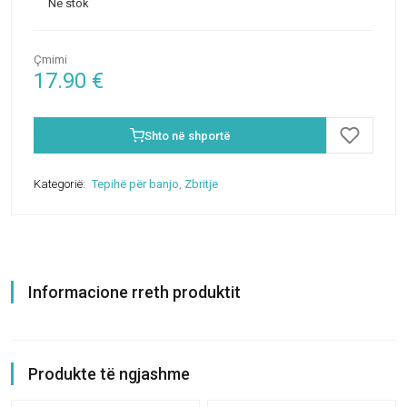
Në stok
Çmimi
17.90
€
Shto në shportë
Kategorië:
Tepihë për banjo
,
Zbritje
Informacione rreth produktit
Produkte të ngjashme