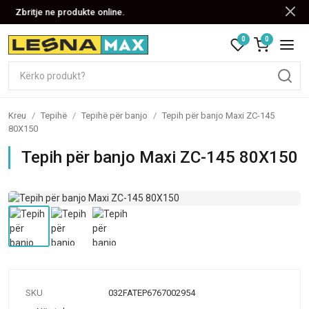
Zbritje ne produkte online.
0
0
Kreu
/
Tepihë
/
Tepihë për banjo
/
Tepih për banjo Maxi ZC-145
80X150
Tepih për banjo Maxi ZC-145 80X150
SKU
032FATEP6767002954